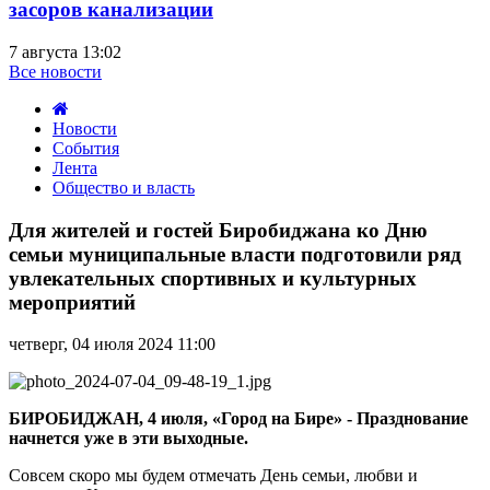
засоров канализации
7 августа 13:02
Все новости
Новости
События
Лента
Общество и власть
Для
жителей
Для жителей и гостей Биробиджана ко Дню
и
семьи муниципальные власти подготовили ряд
гостей
увлекательных спортивных и культурных
Биробиджана
мероприятий
ко
Дню
семьи
четверг, 04 июля 2024 11:00
муниципальные
власти
подготовили
БИРОБИДЖАН, 4 июля, «Город на Бире» - Празднование
ряд
начнется уже в эти выходные.
увлекательных
спортивных
Совсем скоро мы будем отмечать День семьи, любви и
и