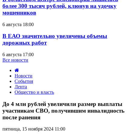
более 300 тысяч рублей, клюнув на удочку
мошенников
6 августа 18:00
В ЕАО значительно увеличены объемы
дорожных работ
6 августа 17:00
Все новости
Новости
События
Лента
Общество и власть
До
4
До 4 млн рублей увеличили размер выплаты
млн
участникам СВО, получившим инвалидность
рублей
после ранения
увеличили
размер
пятница, 15 ноября 2024 11:00
выплаты
участникам