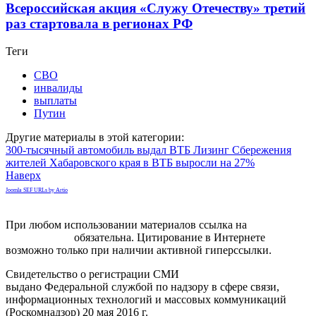
Всероссийская акция «Служу Отечеству» третий
раз стартовала в регионах РФ
Теги
СВО
инвалиды
выплаты
Путин
Другие материалы в этой категории:
300-тысячный автомобиль выдал ВТБ Лизинг
Сбережения
жителей Хабаровского края в ВТБ выросли на 27%
Наверх
Joomla SEF URLs by Artio
При любом использовании материалов ссылка на
gorodnabire.ru
обязательна. Цитирование в Интернете
возможно только при наличии активной гиперссылки.
Свидетельство о регистрации СМИ
ЭЛ № ФС 77-65771
выдано Федеральной службой по надзору в сфере связи,
информационных технологий и массовых коммуникаций
(Роскомнадзор) 20 мая 2016 г.