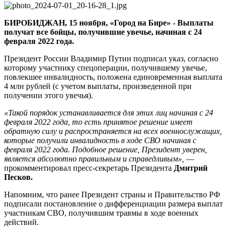
СВО,
получившим
БИРОБИДЖАН, 15 ноября, «Город на Бире» -
Выплаты
инвалидность
получат все бойцы, получившие увечье, начиная с 24
после
февраля 2022 года.
ранения
Президент России Владимир Путин подписал указ, согласно
которому участнику спецоперации, получившему увечье,
повлекшее инвалидность, положена единовременная выплата
4 млн рублей (с учетом выплаты, произведенной при
получении этого увечья).
«Такой порядок устанавливается для этих лиц начиная с 24
февраля 2022 года, то есть принятое решение имеет
обратную силу и распространяется на всех военнослужащих,
которые получили инвалидность в ходе СВО начиная с
февраля 2022 года. Подобное решение, Президент уверен,
является абсолютно правильным и справедливым»,
—
прокомментировал пресс-секретарь Президента
Дмитрий
Песков.
Напомним, что ранее Президент страны и Правительство РФ
подписали постановление о дифференциации размера выплат
участникам СВО, получившим травмы в ходе военных
действий.