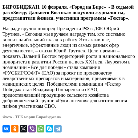
Востока»
БИРОБИДЖАН, 10 февраля, «Город на Бире» - В седьмой
раз «Звезду Дальнего Востока» получили журналисты,
представители бизнеса, участники программы «Гектар».
Награду вручил полпред Президента РФ в ДФО Юрий
Трутнев. «Сегодня мы вручаем награду тем, кто системно
вносит наибольший вклад в работу. Это активные,
энергичные, эффективные люди из самых разных сфер
деятельности», – сказал Юрий Трутнев. Цели премии –
показать Дальний Восток территорией роста и национального
приоритета в развитии России на весь ХХI век. Лауреатом в
номинации «Всё для победы» стала компания
«РУСБИРСОФТ» (ЕАО) за проект по производству
лекарственных препаратов и материалов, применяемых в
медицинских целях. Победителями номинации «Гектар
Победы» стал Владимир Гончаренко из ЕАО,
предоставлявший продукцию сельского хозяйства
добровольческой группе «Руки ангелов» для изготовления
пайков участникам СВО.
Фото - ТГК мэрии Биробиджана