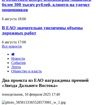
более 300 тысяч рублей, клюнув на удочку
мошенников
6 августа 18:00
В ЕАО значительно увеличены объемы
дорожных работ
6 августа 17:00
Все новости
Новости
События
Лента
Общество и власть
Два
проекта
Два проекта из ЕАО награждены премией
из
«Звезда Дальнего Востока»
ЕАО
награждены
понедельник, 10 февраля 2025 17:40
премией
«Звезда
Дальнего