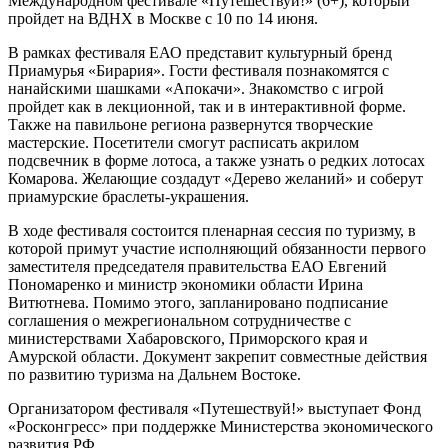
Международном фестивале «Путешествуй!» (6+), который
пройдет на ВДНХ в Москве с 10 по 14 июня.
В рамках фестиваля ЕАО представит культурный бренд
Приамурья «Бирария». Гости фестиваля познакомятся с
нанайскими шашками «Апокачи». Знакомство с игрой
пройдет как в лекционной, так и в интерактивной форме.
Также на павильоне региона развернутся творческие
мастерские. Посетители смогут расписать акрилом
подсвечник в форме лотоса, а также узнать о редких лотосах
Комарова. Желающие создадут «Дерево желаний» и соберут
приамурские браслеты-украшения.
В ходе фестиваля состоится пленарная сессия по туризму, в
которой примут участие исполняющий обязанности первого
заместителя председателя правительства ЕАО Евгений
Пономаренко и министр экономики области Ирина
Витютнева. Помимо этого, запланировано подписание
соглашения о межрегиональном сотрудничестве с
министерствами Хабаровского, Приморского края и
Амурской области. Документ закрепит совместные действия
по развитию туризма на Дальнем Востоке.
Организатором фестиваля «Путешествуй!» выступает Фонд
«Росконгресс» при поддержке Министерства экономического
развития РФ.