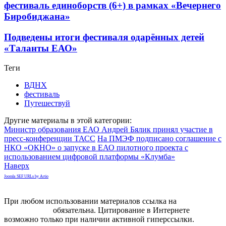
фестиваль единоборств (6+) в рамках «Вечернего
Биробиджана»
Подведены итоги фестиваля одарённых детей
«Таланты ЕАО»
Теги
ВДНХ
фестиваль
Путешествуй
Другие материалы в этой категории:
Министр образования ЕАО Андрей Бялик принял участие в
пресс-конференции ТАСС
На ПМЭФ подписано соглашение с
НКО «ОКНО» о запуске в ЕАО пилотного проекта с
использованием цифровой платформы «Клумба»
Наверх
Joomla SEF URLs by Artio
При любом использовании материалов ссылка на
gorodnabire.ru
обязательна. Цитирование в Интернете
возможно только при наличии активной гиперссылки.