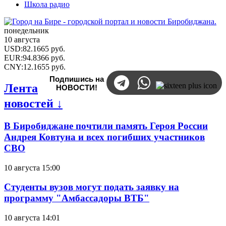
Школа радио
понедельник
10 августа
USD
:
82.1665
руб.
EUR
:
94.8366
руб.
CNY
:
12.1655
руб.
Подпишись на
Лента
НОВОСТИ!
новостей ↓
В Биробиджане почтили память Героя России
Андрея Ковтуна и всех погибших участников
СВО
10 августа 15:00
Студенты вузов могут подать заявку на
программу "Амбассадоры ВТБ"
10 августа 14:01