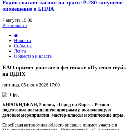
Радио спасает жизни: на трассе Р-280 запущено
оповещение о БПЛА
7 августа 15:00
Все новости
Новости
События
Лента
Общество и власть
ЕАО
примет
ЕАО примет участие в фестивале «Путешествуй»
участие
на ВДНХ
в
фестивале
пятница, 05 июня 2026 17:00
«Путешествуй»
на
ВДНХ
БИРОБИДЖАН, 5 июня, «Город на Бире» - Регион
подготовил насыщенную программу, включающую
деловые мероприятия, мастер-классы и этнические игры.
Еврейская автономная область впервые примет участие в