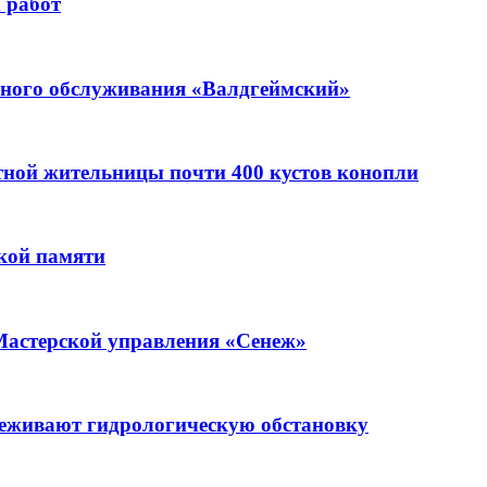
 работ
ьного обслуживания «Валдгеймский»
стной жительницы почти 400 кустов конопли
кой памяти
Мастерской управления «Сенеж»
леживают гидрологическую обстановку