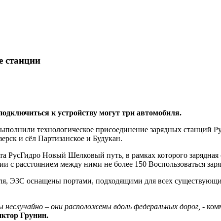
е станции
одключиться к устройству могут три автомобиля.
полнили технологическое присоединение зарядных станций Рус
зерск и сёл Партизанское и Будукан.
кта РусГидро Новый Шелковый путь, в рамках которого зарядная
ии с расстоянием между ними не более 150 Воспользоваться за
ля, ЭЗС оснащены портами, подходящими для всех существующих
 неслучайно – они расположены вдоль федеральных дорог,
- ком
ктор Грунин.