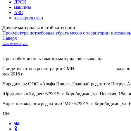
ДРСК
машины
АЗС
электричество
Другие материалы в этой категории:
Прокуратура потребовала убрать мусор с территории поселко
Наверх
Joomla SEF URLs by Artio
При любом использовании материалов ссылка на
gorodnabire.ru
Свидетельство о регистрации СМИ
ЭЛ № ФС 77-65771
выдано 
мая 2016 г.
Учредитель: ООО «Альфа Плюс». Главный редактор: Петрук А
Юридический адрес: 679015, г. Биробиджан, ул. Невская, 18а, п
Адрес нахождения редакции СМИ: 679015, г. Биробиджан, ул. Н
16+