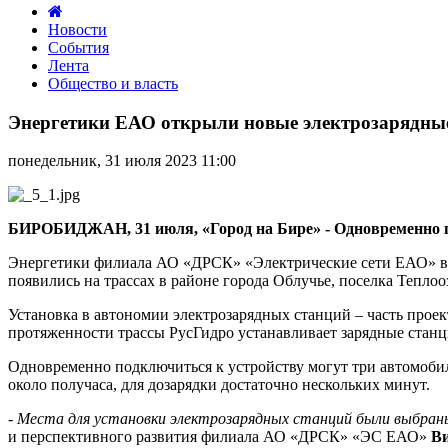
Новости
События
Лента
Общество и власть
Энергетики
ЕАО
Энергетики ЕАО открыли новые электрозарядны
открыли
новые
понедельник, 31 июля 2023 11:00
электрозарядные
станции
БИРОБИДЖАН, 31 июля, «Город на Бире» - Одновременно п
Энергетики филиала АО «ДРСК» «Электрические сети ЕАО» вы
появились на трассах в районе города Облучье, поселка Теплоо
Установка в автономии электрозарядных станций – часть прое
протяженности трассы РусГидро устанавливает зарядные станц
Одновременно подключиться к устройству могут три автомоби
около получаса, для дозарядки достаточно нескольких минут.
- Места для установки электрозарядных станций были выбраны
и перспективного развития филиала АО «ДРСК» «ЭС ЕАО»
Ви