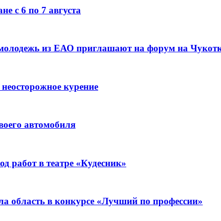
е с 6 по 7 августа
 молодежь из ЕАО приглашают на форум на Чукот
 неосторожное курение
воего автомобиля
д работ в театре «Кудесник»
ла область в конкурсе «Лучший по профессии»