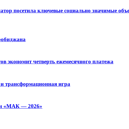
рнатор посетила ключевые социально значимые о
иробиджана
ов экономит четверть ежемесячного платежа
 и трансформационная игра
ии «МАК — 2026»