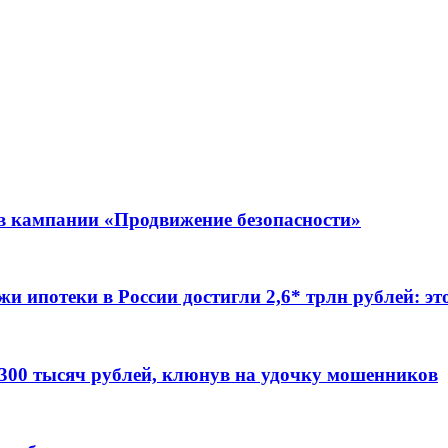
ов кампании «Продвижение безопасности»
жи ипотеки в России достигли 2,6* трлн рублей: э
 300 тысяч рублей, клюнув на удочку мошенников