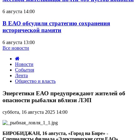
6 августа 14:00
В ЕАО обсудили стратегию сохранения
исторической памяти
6 августа 13:00
Все новости
Новости
События
Лента
Общество и власть
Энергетики
ЕАО
Энергетики ЕАО предупреждают жителей об
предупреждают
опасности рыбалки вблизи ЛЭП
жителей
об
суббота, 16 августа 2025 14:00
опасности
рыбалки
вблизи
ЛЭП
БИРОБИДЖАН, 16 августа, «Город на Бире»
-
Специалисты филиала «Электрические сети ЕАО»