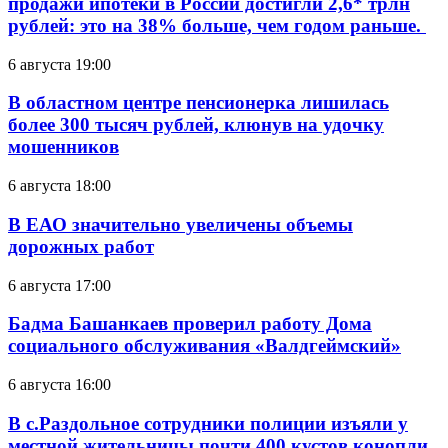
продажи ипотеки в России достигли 2,6* трлн
рублей: это на 38% больше, чем годом раньше.
6 августа 19:00
В областном центре пенсионерка лишилась
более 300 тысяч рублей, клюнув на удочку
мошенников
6 августа 18:00
В ЕАО значительно увеличены объемы
дорожных работ
6 августа 17:00
Бадма Башанкаев проверил работу Дома
социального обслуживания «Валдгеймский»
6 августа 16:00
В с.Раздольное сотрудники полиции изъяли у
местной жительницы почти 400 кустов конопли