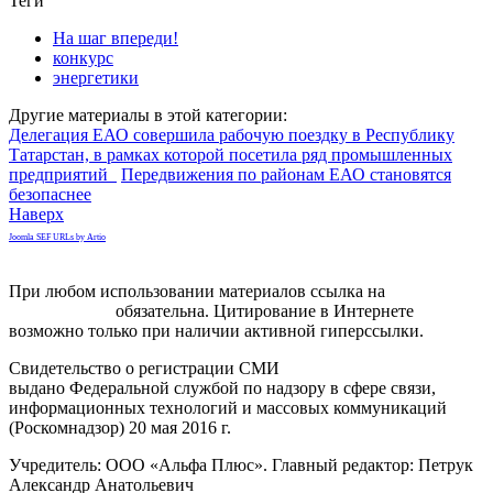
Теги
На шаг впереди!
конкурс
энергетики
Другие материалы в этой категории:
Делегация ЕАО совершила рабочую поездку в Республику
Татарстан, в рамках которой посетила ряд промышленных
предприятий
Передвижения по районам ЕАО становятся
безопаснее
Наверх
Joomla SEF URLs by Artio
При любом использовании материалов ссылка на
gorodnabire.ru
обязательна. Цитирование в Интернете
возможно только при наличии активной гиперссылки.
Свидетельство о регистрации СМИ
ЭЛ № ФС 77-65771
выдано Федеральной службой по надзору в сфере связи,
информационных технологий и массовых коммуникаций
(Роскомнадзор) 20 мая 2016 г.
Учредитель: ООО «Альфа Плюс». Главный редактор: Петрук
Александр Анатольевич