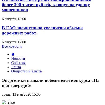
более 300 тысяч рублей, клюнув на удочку
мошенников
6 августа 18:00
В ЕАО значительно увеличены объемы
дорожных работ
6 августа 17:00
Все новости
Новости
События
Лента
Общество и власть
Энергетики
назвали
Энергетики назвали победителей конкурса «На
победителей
шаг впереди!»
конкурса
«На
среда, 13 мая 2026 15:00
шаг
впереди!»