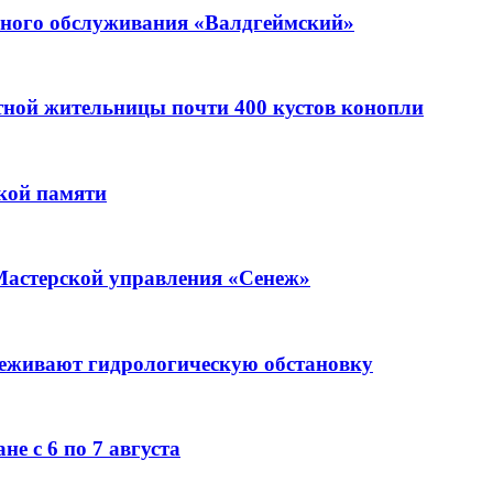
ьного обслуживания «Валдгеймский»
стной жительницы почти 400 кустов конопли
кой памяти
Мастерской управления «Сенеж»
леживают гидрологическую обстановку
е с 6 по 7 августа