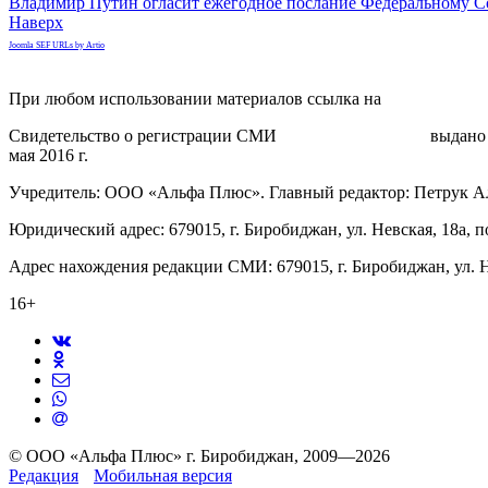
Владимир Путин огласит ежегодное послание Федеральному 
Наверх
Joomla SEF URLs by Artio
При любом использовании материалов ссылка на
gorodnabire.ru
Свидетельство о регистрации СМИ
ЭЛ № ФС 77-65771
выдано 
мая 2016 г.
Учредитель: ООО «Альфа Плюс». Главный редактор: Петрук А
Юридический адрес: 679015, г. Биробиджан, ул. Невская, 18а, п
Адрес нахождения редакции СМИ: 679015, г. Биробиджан, ул. Н
16+
© ООО «Альфа Плюс» г. Биробиджан, 2009—2026
Редакция
Мобильная версия