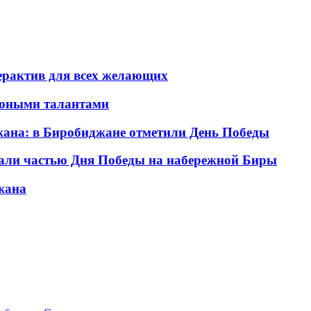
ерактив для всех желающих
я юными талантами
ана: в Биробиджане отметили День Победы
али частью Дня Победы на набережной Биры
жана