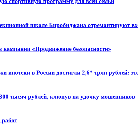
ую спортивную программу для всей семьи
ррекционной школе Биробиджана отремонтируют в
ов кампании «Продвижение безопасности»
жи ипотеки в России достигли 2,6* трлн рублей: э
 300 тысяч рублей, клюнув на удочку мошенников
 работ