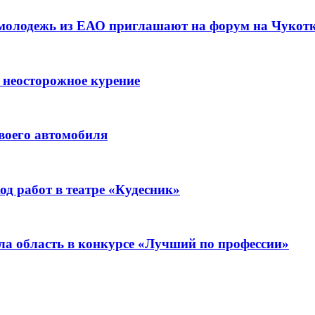
 молодежь из ЕАО приглашают на форум на Чукот
 неосторожное курение
воего автомобиля
д работ в театре «Кудесник»
ла область в конкурсе «Лучший по профессии»