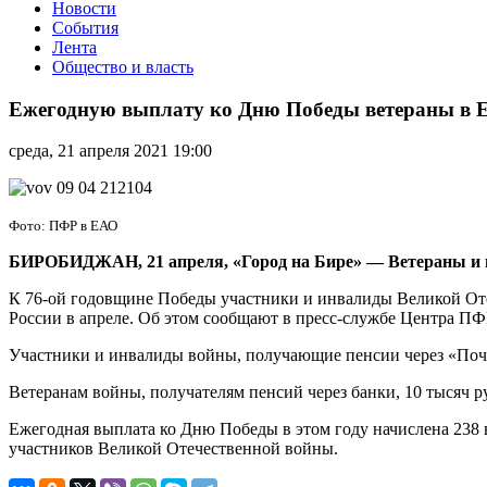
Новости
События
Лента
Общество и власть
Ежегодную
выплату
Ежегодную выплату ко Дню Победы ветераны в Е
ко
Дню
среда, 21 апреля 2021 19:00
Победы
ветераны
в
ЕАО
Фото: ПФР в ЕАО
получат
уже
БИРОБИДЖАН, 21 апреля, «Город на Бире»
—
Ветераны и
в
К 76-ой годовщине Победы участники и инвалиды Великой От
апреле
России в апреле. Об этом сообщают в пресс-службе Центра П
Участники и инвалиды войны, получающие пенсии через «Почту
Ветеранам войны, получателям пенсий через банки, 10 тысяч р
Ежегодная выплата ко Дню Победы в этом году начислена 238 
участников Великой Отечественной войны.