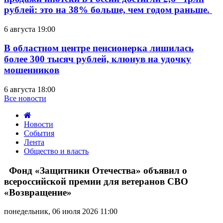
рублей: это на 38% больше, чем годом раньше.
6 августа 19:00
В областном центре пенсионерка лишилась
более 300 тысяч рублей, клюнув на удочку
мошенников
6 августа 18:00
Все новости
Новости
События
Лента
Общество и власть
Фонд
«Защитники
Фонд «Защитники Отечества» объявил о
Отечества»
всероссийской премии для ветеранов СВО
объявил
«Возвращение»
о
всероссийской
понедельник, 06 июля 2026 11:00
премии
для