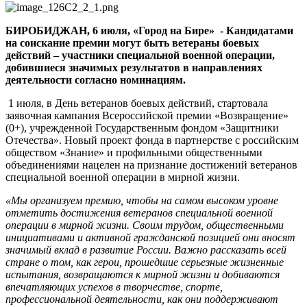
ветеранов
СВО
БИРОБИДЖАН, 6 июля, «Город на Бире» - Кандидатами
«Возвращение»
на соискание премии могут быть ветераны боевых
действий – участники специальной военной операции,
добившиеся значимых результатов в направлениях
деятельности согласно номинациям.
1 июля, в День ветеранов боевых действий, стартовала
заявочная кампания Всероссийской премии «Возвращение»
(0+), учрежденной Государственным фондом «Защитники
Отечества». Новый проект фонда в партнерстве с российским
обществом «Знание» и профильными общественными
объединениями нацелен на признание достижений ветеранов
специальной военной операции в мирной жизни.
«Мы организуем премию, чтобы на самом высоком уровне
отметить достижения ветеранов специальной военной
операции в мирной жизни. Своим трудом, общественными
инициативами и активной гражданской позицией они вносят
значимый вклад в развитие России. Важно рассказать всей
стране о том, как герои, прошедшие серьезные жизненные
испытания, возвращаются к мирной жизни и добиваются
впечатляющих успехов в творчестве, спорте,
профессиональной деятельности, как они поддерживают