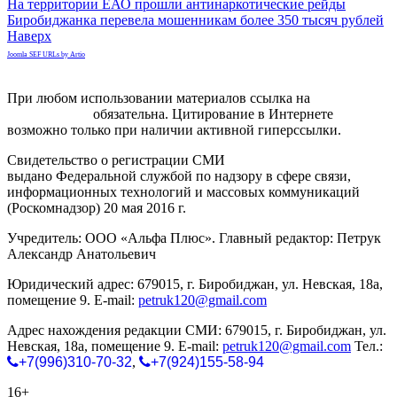
На территории ЕАО прошли антинаркотические рейды
Биробиджанка перевела мошенникам более 350 тысяч рублей
Наверх
Joomla SEF URLs by Artio
При любом использовании материалов ссылка на
gorodnabire.ru
обязательна. Цитирование в Интернете
возможно только при наличии активной гиперссылки.
Свидетельство о регистрации СМИ
ЭЛ № ФС 77-65771
выдано Федеральной службой по надзору в сфере связи,
информационных технологий и массовых коммуникаций
(Роскомнадзор) 20 мая 2016 г.
Учредитель: ООО «Альфа Плюс». Главный редактор: Петрук
Александр Анатольевич
Юридический адрес: 679015, г. Биробиджан, ул. Невская, 18а,
помещение 9. E-mail:
petruk120@gmail.com
Адрес нахождения редакции СМИ: 679015, г. Биробиджан, ул.
Невская, 18а, помещение 9. E-mail:
petruk120@gmail.com
Тел.:
+7(996)310-70-32
,
+7(924)155-58-94
16+