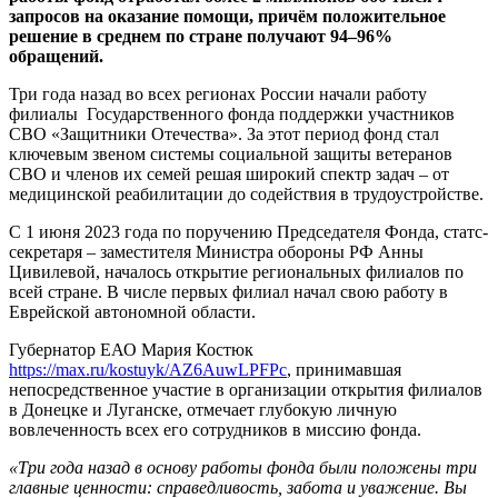
СВО
запросов на оказание помощи, причём положительное
решение в среднем по стране получают 94–96%
обращений.
Три года назад во всех регионах России начали работу
филиалы Государственного фонда поддержки участников
СВО «Защитники Отечества». За этот период фонд стал
ключевым звеном системы социальной защиты ветеранов
СВО и членов их семей решая широкий спектр задач – от
медицинской реабилитации до содействия в трудоустройстве.
С 1 июня 2023 года по поручению Председателя Фонда, статс-
секретаря – заместителя Министра обороны РФ Анны
Цивилевой, началось открытие региональных филиалов по
всей стране. В числе первых филиал начал свою работу в
Еврейской автономной области.
Губернатор ЕАО Мария Костюк
https://max.ru/kostuyk/AZ6AuwLPFPc
, принимавшая
непосредственное участие в организации открытия филиалов
в Донецке и Луганске, отмечает глубокую личную
вовлеченность всех его сотрудников в миссию фонда.
«Три года назад в основу работы фонда были положены три
главные ценности: справедливость, забота и уважение. Вы