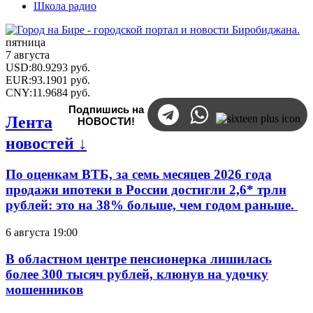
Школа радио
пятница
7 августа
USD
:
80.9293
руб.
EUR
:
93.1901
руб.
CNY
:
11.9684
руб.
Подпишись на
Лента
НОВОСТИ!
новостей ↓
По оценкам ВТБ, за семь месяцев 2026 года
продажи ипотеки в России достигли 2,6* трлн
рублей: это на 38% больше, чем годом раньше.
6 августа 19:00
В областном центре пенсионерка лишилась
более 300 тысяч рублей, клюнув на удочку
мошенников