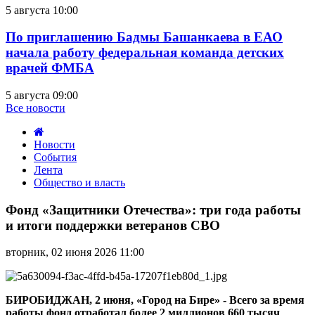
5 августа 10:00
По приглашению Бадмы Башанкаева в ЕАО
начала работу федеральная команда детских
врачей ФМБА
5 августа 09:00
Все новости
Новости
События
Лента
Общество и власть
Фонд
«Защитники
Фонд «Защитники Отечества»: три года работы
Отечества»:
и итоги поддержки ветеранов СВО
три
года
вторник, 02 июня 2026 11:00
работы
и
итоги
поддержки
БИРОБИДЖАН, 2 июня, «Город на Бире» - Всего за время
ветеранов
работы фонд отработал более 2 миллионов 660 тысяч