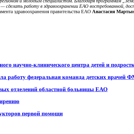
регионом и молодым специалистом. Благодаря программам „Земс
 — сделать работу в здравоохранении ЕАО востребованной, до
тамента здравоохранения правительства ЕАО
Анастасия Мартын
ьного научно-клинического центра детей и подрос
а работу федеральная команда детских врачей 
овых отделений областной больницы ЕАО
ширению
укторов первой помощи