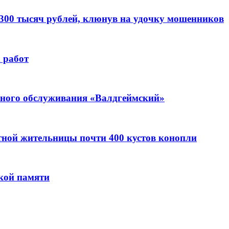
 300 тысяч рублей, клюнув на удочку мошенников
 работ
ьного обслуживания «Валдгеймский»
стной жительницы почти 400 кустов конопли
кой памяти