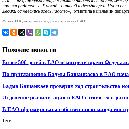
вуза — не формальность, а взаимная ответственность между 
пришли работать 17 молодых врачей и фельдшеров. Наша цель
медики оставались здесь надолго»,
- отметила начальник депар
Фото - ТГК департамента здравоохранения ЕАО
Похожие новости
Более 500 детей в ЕАО осмотрели врачи Федерал
По приглашению Бадмы Башанкаева в ЕАО начал
Бадма Башанкаев проверил ход строительства н
Отделение реабилитации в ЕАО готовится к рас
В ЕАО сформирована собственная команда инстр
Теги