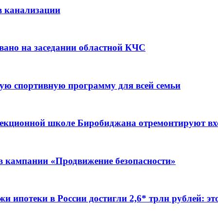
в канализации
вано на заседании областной КЧС
ую спортивную программу для всей семьи
ррекционной школе Биробиджана отремонтируют в
ов кампании «Продвижение безопасности»
жи ипотеки в России достигли 2,6* трлн рублей: э