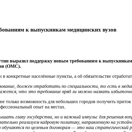
ебованиям к выпускникам медицинских вузов
утин выразил поддержку новым требованиям к выпускникам
ния (ОМС).
ии в конкретные населённые пункты, а об обязательстве отработ
разование, должен отработать по специальности, то есть в мед
кажется, что это требование вряд ли можно назвать избыточн
о не только возможность для небольших городов получить прито
фессиональный опыт на местах.
ать главу государства, но и важный импульс для решения вопр
вательно реализуем кадровую политику, направленную на устойч
я обучаются по целевым договорам — это наш стратегический р