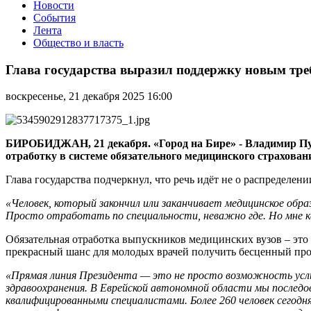
Новости
События
Лента
Общество и власть
Глава
государства
Глава государства выразил поддержку новым тр
выразил
поддержку
воскресенье, 21 декабря 2025 16:00
новым
требованиям
к
выпускникам
БИРОБИДЖАН, 21 декабря. «Город на Бире» - Владимир П
медицинских
отработку в системе обязательного медицинского страхова
вузов
Глава государства подчеркнул, что речь идёт не о распределен
«Человек, который закончил или заканчивает медицинское об
Просто отработать по специальности, неважно где. Но мне 
Обязательная отработка выпускников медицинских вузов – эт
прекрасный шанс для молодых врачей получить бесценный про
«Прямая линия Президента — это не просто возможность услыш
здравоохранения. В Еврейской автономной области мы последо
квалифицированными специалистами. Более 260 человек сегодн