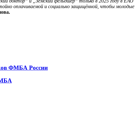
кий доктор“ и „Земский фельдшер“ только в 2025 году в ЕАО
стойно оплачиваемой и социально защищённой, чтобы молодые
ова.
тков ФМБА России
ФМБА