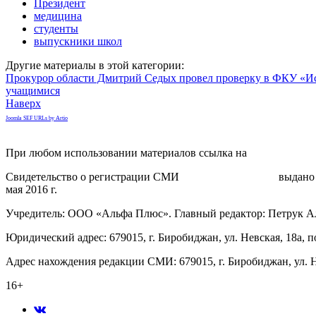
Президент
медицина
студенты
выпускники школ
Другие материалы в этой категории:
Прокурор области Дмитрий Седых провел проверку в ФКУ «И
учащимися
Наверх
Joomla SEF URLs by Artio
При любом использовании материалов ссылка на
gorodnabire.ru
Свидетельство о регистрации СМИ
ЭЛ № ФС 77-65771
выдано 
мая 2016 г.
Учредитель: ООО «Альфа Плюс». Главный редактор: Петрук А
Юридический адрес: 679015, г. Биробиджан, ул. Невская, 18а, п
Адрес нахождения редакции СМИ: 679015, г. Биробиджан, ул. Н
16+