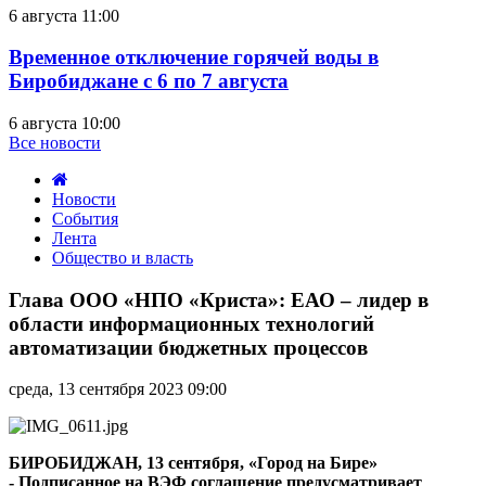
6 августа 11:00
Временное отключение горячей воды в
Биробиджане с 6 по 7 августа
6 августа 10:00
Все новости
Новости
События
Лента
Общество и власть
Глава
ООО
Глава ООО «НПО «Криста»: ЕАО – лидер в
«НПО
области информационных технологий
«Криста»:
автоматизации бюджетных процессов
ЕАО
–
среда, 13 сентября 2023 09:00
лидер
в
области
информационных
БИРОБИДЖАН, 13 сентября, «Город на Бире»
технологий
- Подписанное на ВЭФ соглашение предусматривает