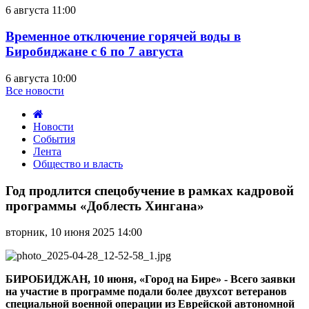
6 августа 11:00
Временное отключение горячей воды в
Биробиджане с 6 по 7 августа
6 августа 10:00
Все новости
Новости
События
Лента
Общество и власть
Год
продлится
Год продлится спецобучение в рамках кадровой
спецобучение
программы «Доблесть Хингана»
в
рамках
вторник, 10 июня 2025 14:00
кадровой
программы
«Доблесть
Хингана»
БИРОБИДЖАН, 10 июня, «Город на Бире» - Всего заявки
на участие в программе подали более двухсот ветеранов
специальной военной операции из Еврейской автономной