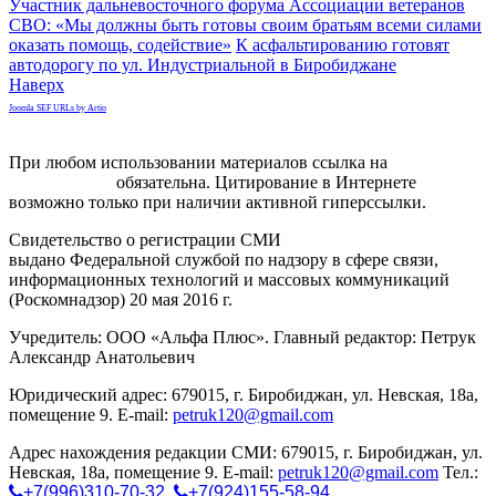
Участник дальневосточного форума Ассоциации ветеранов
СВО: «Мы должны быть готовы своим братьям всеми силами
оказать помощь, содействие»
К асфальтированию готовят
автодорогу по ул. Индустриальной в Биробиджане
Наверх
Joomla SEF URLs by Artio
При любом использовании материалов ссылка на
gorodnabire.ru
обязательна. Цитирование в Интернете
возможно только при наличии активной гиперссылки.
Свидетельство о регистрации СМИ
ЭЛ № ФС 77-65771
выдано Федеральной службой по надзору в сфере связи,
информационных технологий и массовых коммуникаций
(Роскомнадзор) 20 мая 2016 г.
Учредитель: ООО «Альфа Плюс». Главный редактор: Петрук
Александр Анатольевич
Юридический адрес: 679015, г. Биробиджан, ул. Невская, 18а,
помещение 9. E-mail:
petruk120@gmail.com
Адрес нахождения редакции СМИ: 679015, г. Биробиджан, ул.
Невская, 18а, помещение 9. E-mail:
petruk120@gmail.com
Тел.:
+7(996)310-70-32
,
+7(924)155-58-94