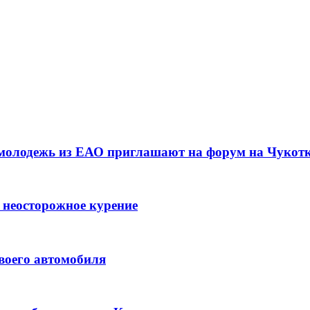
 молодежь из ЕАО приглашают на форум на Чукот
 неосторожное курение
воего автомобиля