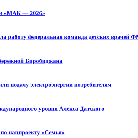
ии «МАК — 2026»
а работу федеральная команда детских врачей 
абережной Биробиджана
или подачу электроэнергии потребителям
ждународного уровня Алекса Датского
 по нацпроекту «Семья»