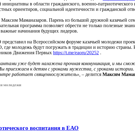
инициативы в области гражданского, военно-патриотического 
стных ориентиров, социальной идентичности и гражданской отв
» Максим Маманазаров. Парень из большой дружной казачьей се
вательная программа позволяет обрести не только полезные зна
 важные начинания будущих лидеров.
 представил на Всероссийском форуме казачьей молодежи проек
АО, где молодежь будут погружать в традиции и историю страны
авников Движения Первых
https://t.me/eaoru/20252
.
сантами уже будет налажена прочная коммуникация, и мы смож
Мы приезжаем к детям с уроками мужества, с уроками истории
центре работает священнослужитель»,
– делится
Максим Маман
 и молодежи
тического воспитания в ЕАО