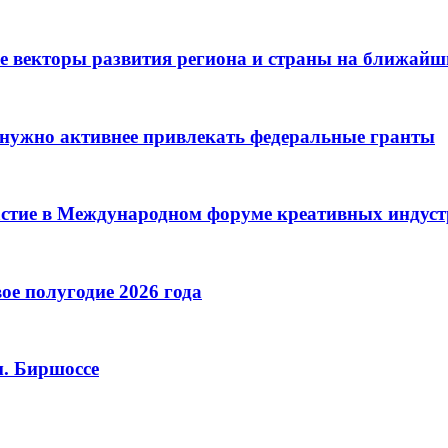
е векторы развития региона и страны на ближайш
нужно активнее привлекать федеральные гранты
астие в Международном форуме креативных индус
ое полугодие 2026 года
м. Биршоссе