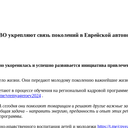
 СВО укрепляют связь поколений в Еврейской авто
 укоренилась и успешно развивается инициатива привлечен
 дело жизни. Они передают молодому поколению важнейшие жизн
етают в процессе обучения на региональной кадровой программ
/t.me/vremyageroev2024
.
у. А сегодня они помогают товарищам и решают другие важные 
общая задача – направить энергию, преданность и опыт этих ре
 программы.
вно-нравственного воспитания детей и молодежи
https://t.me/cpve