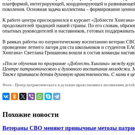
платформой, интегрирующей, координирующей и развивающей 
поколения. Основная задача коллектива – формирование ценно
К работе центра присоединился и курсант «Доблести Хингана
продолжателей традиций нашей страны. По его словам, образо
опытных руководителей и наставников, готовых поддерживать
В рамках работы по патриотическому воспитанию ветеран СВО
проведение летнего лагеря для ста школьников и студентов Е
Хингана» Светлана Гришанова вошли в состав команды наст
«После обучения по программе «Доблесть Хингана» между кур
Центре патриотического и духовного воспитания молодежи. 
Также прививаем детям духовную нравственность. С нами в 
Фото - Центр патриотического и духовно-нравственного воспитания детей
Похожие новости
Ветераны СВО меняют привычные методы патрио