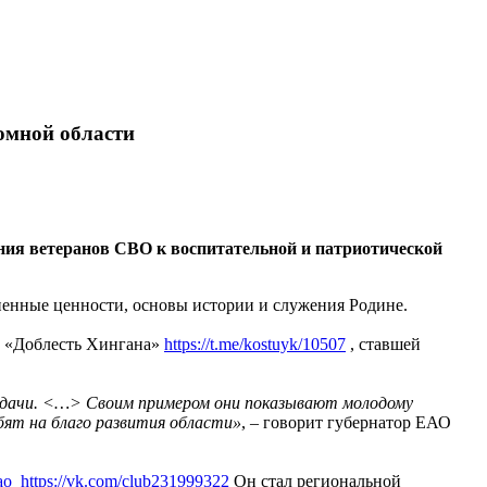
номной области
ия ветеранов СВО к воспитательной и патриотической
енные ценности, основы истории и служения Родине.
е «Доблесть Хингана»
https://t.me/kostuyk/10507
, ставшей
задачи. <…> Своим примером они показывают молодому
бят на благо развития области»
, – говорит губернатор ЕАО
ao
https://vk.com/club231999322
Он стал региональной