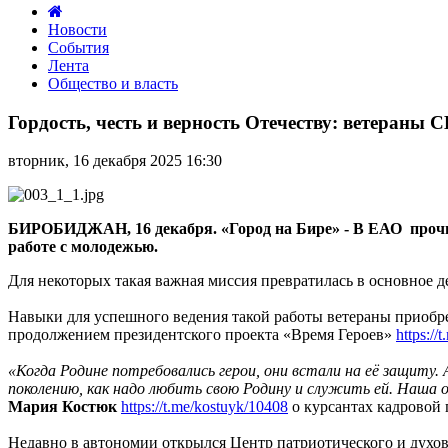
Новости
События
Лента
Общество и власть
Гордость,
честь
Гордость, честь и верность Отечеству: ветераны
и
верность
вторник, 16 декабря 2025 16:30
Отечеству:
ветераны
СВО
укрепляют
БИРОБИДЖАН, 16 декабря. «Город на Бире» - В ЕАО прочно
связь
работе с молодежью.
поколений
в
Для некоторых такая важная миссия превратилась в основное
Еврейской
автономной
Навыки для успешного ведения такой работы ветераны приобр
области
продолжением президентского проекта «Время Героев»
https:/
«Когда Родине потребовались герои, они встали на её защит
поколению, как надо любить свою Родину и служить ей. Наша 
Мария Костюк
https://t.me/kostuyk/10408
о курсантах кадровой
Недавно в автономии открылся Центр патриотического и духо