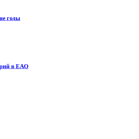
ие годы
трий в ЕАО