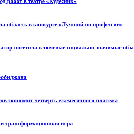
д работ в театре «Кудесник»
ла область в конкурсе «Лучший по профессии»
рнатор посетила ключевые социально значимые о
иробиджана
ов экономит четверть ежемесячного платежа
 и трансформационная игра