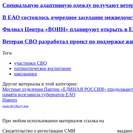
Специальную адаптивную одежду получают вете
В ЕАО состоялось очередное заседание межведом
Филиал Центра «ВОИН» планируют открыть в 
Ветеран СВО разработал проект по поддержке жи
Теги
участники СВО
патриотическое воспитание
школьники
Другие материалы в этой категории:
Местные отделения Партии «ЕДИНАЯ РОССИЯ» продолжают ок
памяти возглавила губернатор ЕАО
Наверх
Joomla SEF URLs by Artio
При любом использовании материалов ссылка на
gorodnabire.ru
Свидетельство о регистрации СМИ
ЭЛ № ФС 77-65771
выдано 