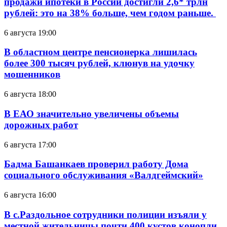
продажи ипотеки в России достигли 2,6* трлн
рублей: это на 38% больше, чем годом раньше.
6 августа 19:00
В областном центре пенсионерка лишилась
более 300 тысяч рублей, клюнув на удочку
мошенников
6 августа 18:00
В ЕАО значительно увеличены объемы
дорожных работ
6 августа 17:00
Бадма Башанкаев проверил работу Дома
социального обслуживания «Валдгеймский»
6 августа 16:00
В с.Раздольное сотрудники полиции изъяли у
местной жительницы почти 400 кустов конопли