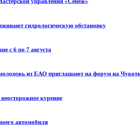
Мастерской управления «Сенеж»
леживают гидрологическую обстановку
е с 6 по 7 августа
 молодежь из ЕАО приглашают на форум на Чукот
 неосторожное курение
воего автомобиля