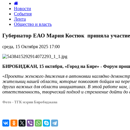
Новости
События
Лента
Общество и власть
Губернатор
ЕАО
Губернатор ЕАО Мария Костюк приняла участие в
Мария
Костюк
среда, 15 Октября 2025 17:00
приняла
участие
в
пленарном
БИРОБИДЖАН, 15 октября, «Город на Бире» - Форум проше
заседании
III
«
Проекты женского движения в автономии наглядно демонстр
Всероссийского
жительниц нашей области, которые помогают бойцам на передо
форума
других важных для области инициативах. В этой работе нам
Женского
ответственность, творческий подход и стремление дойти до 
движения
партии
Фото - ТГК мэрии Биробиджана
«Единая
Россия»