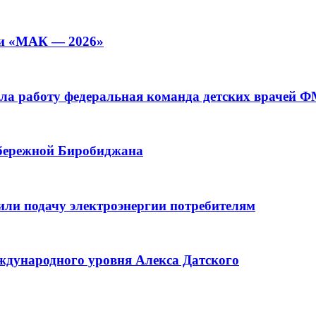
ии «МАК — 2026»
а работу федеральная команда детских врачей 
абережной Биробиджана
или подачу электроэнергии потребителям
ждународного уровня Алекса Датского