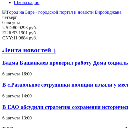
Школа радио
четверг
6 августа
USD
:
80.9293
руб.
EUR
:
93.1901
руб.
CNY
:
11.9684
руб.
Лента новостей ↓
Бадма Башанкаев проверил работу Дома социал
6 августа 16:00
В с.Раздольное сотрудники полиции изъяли у ме
6 августа 14:00
В ЕАО обсудили стратегию сохранения историчес
6 августа 13:00