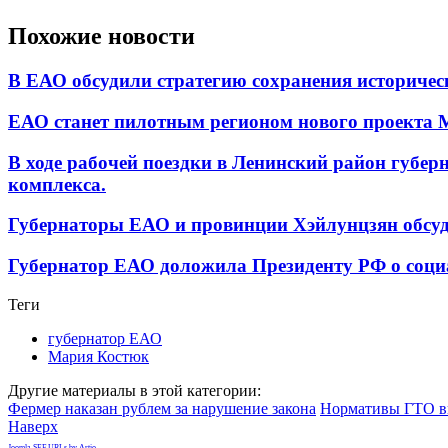
Похожие новости
В ЕАО обсудили стратегию сохранения историчес
ЕАО станет пилотным регионом нового проекта 
В ходе рабочей поездки в Ленинский район губе
комплекса.
Губернаторы ЕАО и провинции Хэйлунцзян обсу
Губернатор ЕАО доложила Президенту РФ о соци
Теги
губернатор ЕАО
Мария Костюк
Другие материалы в этой категории:
Фермер наказан рублем за нарушение закона
Нормативы ГТО в
Наверх
Joomla SEF URLs by Artio