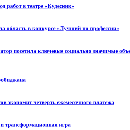
д работ в театре «Кудесник»
ла область в конкурсе «Лучший по профессии»
рнатор посетила ключевые социально значимые о
иробиджана
ов экономит четверть ежемесячного платежа
 и трансформационная игра