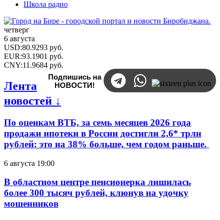
Школа радио
четверг
6 августа
USD
:
80.9293
руб.
EUR
:
93.1901
руб.
CNY
:
11.9684
руб.
Подпишись на
Лента
НОВОСТИ!
новостей ↓
По оценкам ВТБ, за семь месяцев 2026 года
продажи ипотеки в России достигли 2,6* трлн
рублей: это на 38% больше, чем годом раньше.
6 августа 19:00
В областном центре пенсионерка лишилась
более 300 тысяч рублей, клюнув на удочку
мошенников