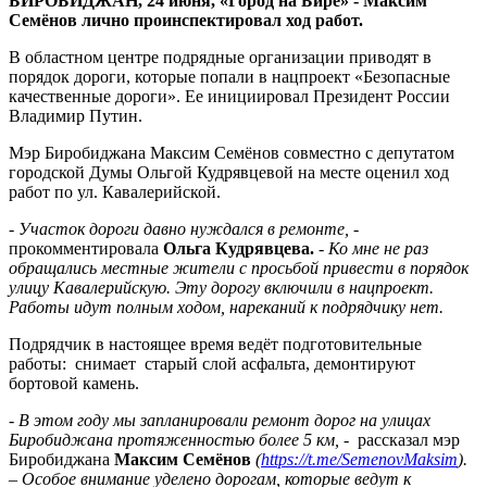
БИРОБИДЖАН, 24 июня, «Город на Бире» - Максим
у
Семёнов лично проинспектировал ход работ.
местных
властей
В областном центре подрядные организации приводят в
порядок дороги, которые попали в нацпроект «Безопасные
качественные дороги». Ее инициировал Президент России
Владимир Путин.
Мэр Биробиджана Максим Семёнов совместно с депутатом
городской Думы Ольгой Кудрявцевой на месте оценил ход
работ по ул. Кавалерийской.
- Участок дороги давно нуждался в ремонте,
-
прокомментировала
Ольга Кудрявцева.
- Ко мне не раз
обращались местные жители с просьбой привести в порядок
улицу Кавалерийскую. Эту дорогу включили в нацпроект.
Работы идут полным ходом, нареканий к подрядчику нет.
Подрядчик в настоящее время ведёт подготовительные
работы: снимает старый слой асфальта, демонтируют
бортовой камень.
- В этом году мы запланировали ремонт дорог на улицах
Биробиджана протяженностью более 5 км, -
рассказал мэр
Биробиджана
Максим Семёнов
(
https://t.me/SemenovMaksim
).
– Особое внимание уделено дорогам, которые ведут к