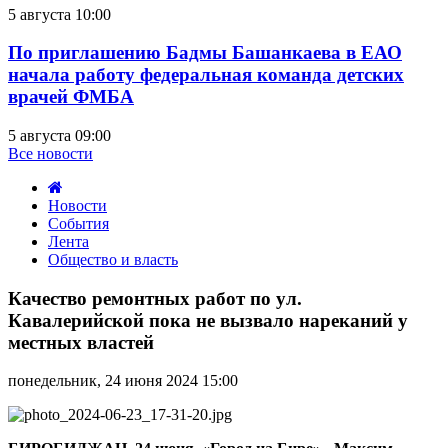
5 августа 10:00
По приглашению Бадмы Башанкаева в ЕАО
начала работу федеральная команда детских
врачей ФМБА
5 августа 09:00
Все новости
Новости
События
Лента
Общество и власть
Качество
ремонтных
Качество ремонтных работ по ул.
работ
Кавалерийской пока не вызвало нареканий у
по
местных властей
ул.
Кавалерийской
понедельник, 24 июня 2024 15:00
пока
не
вызвало
нареканий