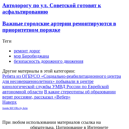
Автодорогу по ул. Советской готовят к
асфальтированию
Важные городские артерии ремонтируются в
приоритетном порядке
Теги
ремонт дорог
мэр Биробиджана
безопасность дорожного движения
Другие материалы в этой категории:
Ребята из ОГБУСО «Социально-реабилитационного центра
для несовершеннолетних» побывали в центре
кинологической службы УМВД России по Еврейской
автономной области
В какие стереотипы об образовании
верят россияне, рассказал «Вебер»
Наверх
Joomla SEF URLs by Artio
При любом использовании материалов ссылка на
gorodnabire.ru
обязательна. Цитирование в Интернете