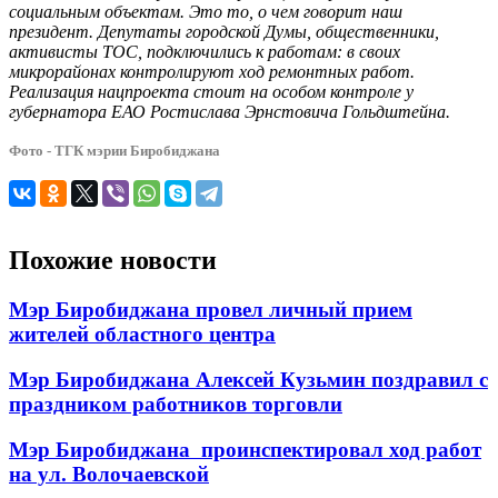
социальным объектам. Это то, о чем говорит наш
президент. Депутаты городской Думы, общественники,
активисты ТОС, подключились к работам: в своих
микрорайонах контролируют ход ремонтных работ.
Реализация нацпроекта стоит на особом контроле у
губернатора ЕАО Ростислава Эрнстовича Гольдштейна.
Фото - ТГК мэрии Биробиджана
Похожие новости
Мэр Биробиджана провел личный прием
жителей областного центра
Мэр Биробиджана Алексей Кузьмин поздравил с
праздником работников торговли
Мэр Биробиджана проинспектировал ход работ
на ул. Волочаевской