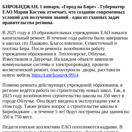
сферы
БИРОБИДЖАН, 1 января, «Город на Бире» - Губернатор
образования
ЕАО Мария Костюк отмечает, что создание современных
в
условий для получения знаний - одна из главных задач
2025
правительства региона.
году
подвели
В 2025 году в 10 образовательных учреждениях ЕАО начался
в
капитальный ремонт. В течение года работы были завершены
ЕАО
в школах сёл Пашково, Благословенное, Семисточный и
посёлка Бира. После ремонта возобновили работу
учреждения образования в Теплоозерске, Облучье,
Известковом и Двуречье. На каждом объекте заменили
коммунальные системы и электропроводку, провели
косметический ремонт, благоустроили дворы, расставили
новую мебель
https://t.me/kostuyk/9914
Помимо ремонта действующих учреждений образования, в
регионе ведётся работа по строительству новых школ. Так, в
2025 году возобновлено строительство школы на 350 мест в
городе Облучье. Она будет введена в эксплуатацию уже в
этом году. Также решен вопрос о строительстве школы в
Биробиджане – в течение 5 лет будут построены два здания на
350 и 750 мест.
Педагогические коллективы ЕАО пополняются кадрами. В