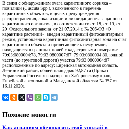
В связи с обнаружением очага карантинного сорняка –
повилики (Cuscuta Spp.), включенного в перечень
карантинных объектов, в целях предупреждения
распространения, локализации и ликвидации очага данного
карантинного организма, в соответствии со ст. 18, ст. 19, ст.
20 Федерального закона от 21.07.2014 г. № 206-ФЗ «О
карантине растений» введен карантинный фитосанитарный
режим, установлена карантинная фитосанитарная зона на очаг
карантинного объекта и прилегающие к нему земли,
находящиеся в границах полей с кадастровыми номерами:
79:03:0800004:78, 79:03:0800007:67, 79:03:0800004:80, южной
части (до грунтовой дороги) участка 79:03:0800004:87,
расположенные по адресу: Еврейская автономная область,
Ленинский район, общей площадью 92,87 га (Приказ
Управления Россельхознадзора по Хабаровскому краю,
Еврейской автономной и Магаданской областям № 357 от
16.11.2020).
Похожие новости
Как аграриям обезопасить свой урожай в