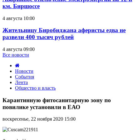
км. Биршоссе
4 августа 10:00
Жительницу Биробиджана аферисты едва не
развели 400 тысяч рублей
4 августа 09:00
Все новости
Новости
События
Лента
Общество и власть
Карантинную
фитосанитарную
Карантинную фитосанитарную зону по
зону
повилике установили в ЕАО
по
повилике
воскресенье, 22 ноября 2020 15:00
установили
в
ЕАО