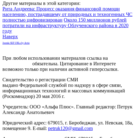
Другие материалы в этой категории:
Рита Андреева: Процесс оказания финансовой помощи
населению, пострадавшему от природных и техногенных ЧС
полностью цифровизирован
Около 150 миллионов рублей
потратили на инфраструктуру Облученского района в 2020
году
Наверх
Joomla SEF URLs by Artio
При любом использовании материалов ссылка на
gorodnabire.ru
обязательна. Цитирование в Интернете
возможно только при наличии активной гиперссылки.
Свидетельство о регистрации СМИ
ЭЛ № ФС 77-65771
выдано Федеральной службой по надзору в сфере связи,
информационных технологий и массовых коммуникаций
(Роскомнадзор) 20 мая 2016 г.
Учредитель: ООО «Альфа Плюс». Главный редактор: Петрук
Александр Анатольевич
Юридический адрес: 679015, г. Биробиджан, ул. Невская, 18а,
помещение 9. E-mail:
petruk120@gmail.com