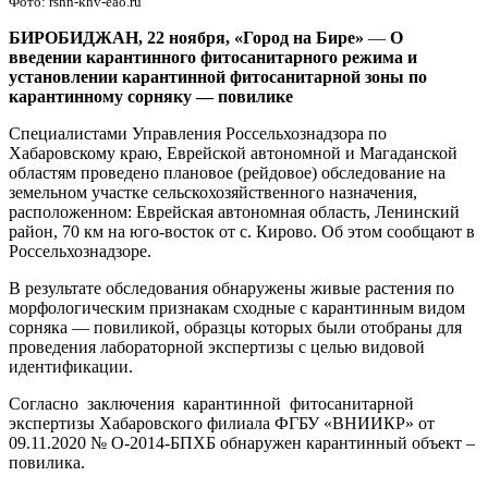
Фото: rshn-khv-eao.ru
БИРОБИДЖАН, 22 ноября, «Город на Бире»
—
О
введении карантинного фитосанитарного режима и
установлении карантинной фитосанитарной зоны по
карантинному сорняку — повилике
Специалистами Управления Россельхознадзора по
Хабаровскому краю, Еврейской автономной и Магаданской
областям проведено плановое (рейдовое) обследование на
земельном участке сельскохозяйственного назначения,
расположенном: Еврейская автономная область, Ленинский
район, 70 км на юго-восток от с. Кирово. Об этом сообщают в
Россельхознадзоре.
В результате обследования обнаружены живые растения по
морфологическим признакам сходные с карантинным видом
сорняка — повиликой, образцы которых были отобраны для
проведения лабораторной экспертизы с целью видовой
идентификации.
Согласно заключения карантинной фитосанитарной
экспертизы Хабаровского филиала ФГБУ «ВНИИКР» от
09.11.2020 № О-2014-БПХБ обнаружен карантинный объект –
повилика.