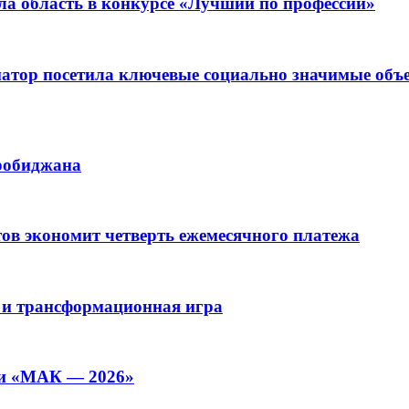
ла область в конкурсе «Лучший по профессии»
рнатор посетила ключевые социально значимые о
иробиджана
ов экономит четверть ежемесячного платежа
 и трансформационная игра
ии «МАК — 2026»