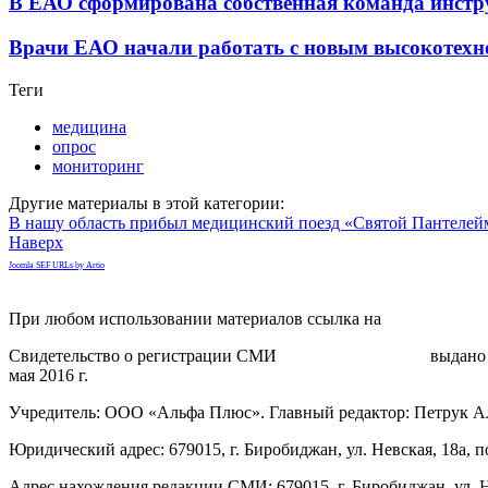
В ЕАО сформирована собственная команда инстр
Врачи ЕАО начали работать с новым высокотех
Теги
медицина
опрос
мониторинг
Другие материалы в этой категории:
В нашу область прибыл медицинский поезд «Святой Пантелей
Наверх
Joomla SEF URLs by Artio
При любом использовании материалов ссылка на
gorodnabire.ru
Свидетельство о регистрации СМИ
ЭЛ № ФС 77-65771
выдано 
мая 2016 г.
Учредитель: ООО «Альфа Плюс». Главный редактор: Петрук А
Юридический адрес: 679015, г. Биробиджан, ул. Невская, 18а, п
Адрес нахождения редакции СМИ: 679015, г. Биробиджан, ул. Н