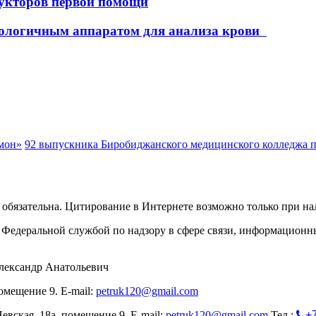
укторов первой помощи
нологичным аппаратом для анализа крови
мон»
92 выпускника Биробиджанского медицинского колледжа п
обязательна. Цитирование в Интернете возможно только при н
Федеральной службой по надзору в сфере связи, информационн
лександр Анатольевич
омещение 9. E-mail:
petruk120@gmail.com
евская, 18а, помещение 9. E-mail:
petruk120@gmail.com
Тел.:
+