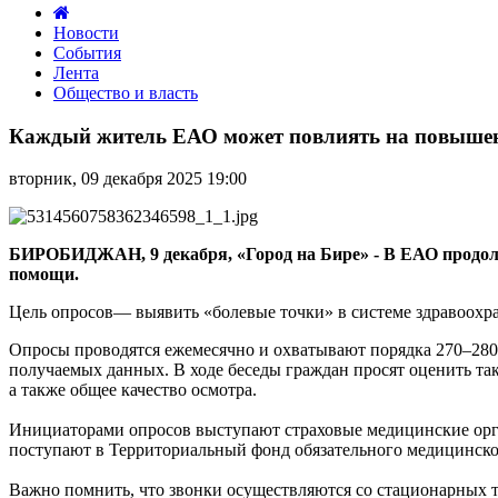
Новости
События
Лента
Общество и власть
Каждый
житель
Каждый житель ЕАО может повлиять на повышен
ЕАО
может
вторник, 09 декабря 2025 19:00
повлиять
на
повышение
качества
БИРОБИДЖАН, 9 декабря, «Город на Бире» - В ЕАО продолж
медицинской
помощи.
помощи
Цель опросов— выявить «болевые точки» в системе здравоохр
Опросы проводятся ежемесячно и охватывают порядка 270–280 
получаемых данных. В ходе беседы граждан просят оценить так
а также общее качество осмотра.
Инициаторами опросов выступают страховые медицинские орг
поступают в Территориальный фонд обязательного медицинско
Важно помнить, что звонки осуществляются со стационарных т