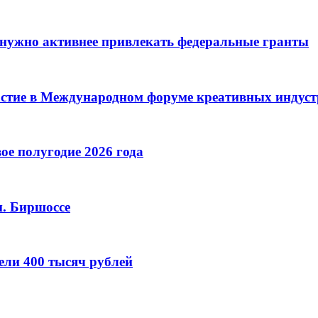
нужно активнее привлекать федеральные гранты
астие в Международном форуме креативных индус
ое полугодие 2026 года
м. Биршоссе
ели 400 тысяч рублей