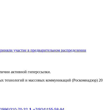
риняли участие в предварительном распределении
аличии активной гиперссылки.
ых технологий и массовых коммуникаций (Роскомнадзор) 20
7(996)310-70-32
,
+7(924)155-58-94