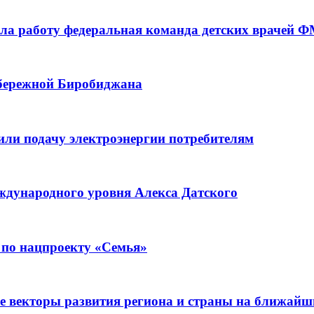
а работу федеральная команда детских врачей 
абережной Биробиджана
или подачу электроэнергии потребителям
ждународного уровня Алекса Датского
 по нацпроекту «Семья»
е векторы развития региона и страны на ближайш