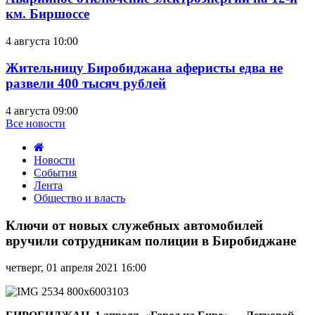
км. Биршоссе
4 августа 10:00
Жительницу Биробиджана аферисты едва не
развели 400 тысяч рублей
4 августа 09:00
Все новости
Новости
События
Лента
Общество и власть
Ключи
от
Ключи от новых служебных автомобилей
новых
вручили сотрудникам полиции в Биробиджане
служебных
автомобилей
четверг, 01 апреля 2021 16:00
вручили
сотрудникам
полиции
в