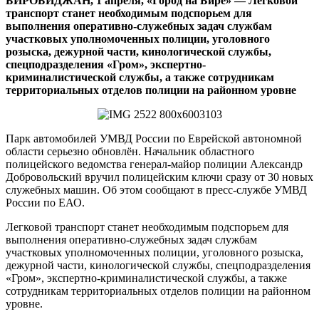
БИРОБИДЖАН, 1 апреля, «Город на Бире»
—
Легковой
Биробиджане
транспорт станет необходимым подспорьем для
выполнения оперативно-служебных задач службам
участковых уполномоченных полиции, уголовного
розыска, дежурной части, кинологической службы,
спецподразделения «Гром», экспертно-
криминалистической службы, а также сотрудникам
территориальных отделов полиции на районном уровне
Парк автомобилей УМВД России по Еврейской автономной
области серьезно обновлён. Начальник областного
полицейского ведомства генерал-майор полиции Александр
Добровольский вручил полицейским ключи сразу от 30 новых
служебных машин. Об этом сообщают в пресс-службе УМВД
России по ЕАО.
Легковой транспорт станет необходимым подспорьем для
выполнения оперативно-служебных задач службам
участковых уполномоченных полиции, уголовного розыска,
дежурной части, кинологической службы, спецподразделения
«Гром», экспертно-криминалистической службы, а также
сотрудникам территориальных отделов полиции на районном
уровне.