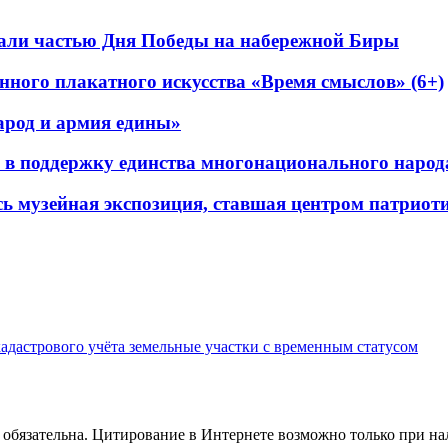
али частью Дня Победы на набережной Биры
нного плакатного искусства «Время смыслов» (6+)
арод и армия едины»
 в поддержку единства многонационального народ
ь музейная экспозиция, ставшая центром патриоти
адастрового учёта земельные участки с временным статусом
обязательна. Цитирование в Интернете возможно только при н