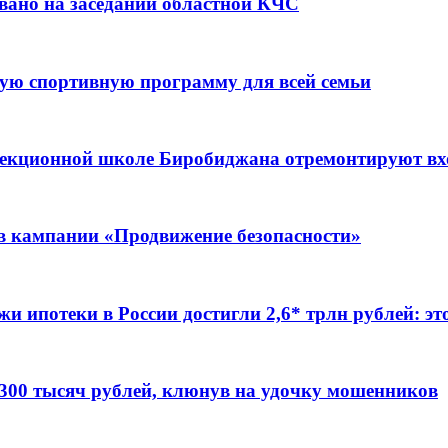
вано на заседании областной КЧС
ую спортивную программу для всей семьи
ррекционной школе Биробиджана отремонтируют в
ов кампании «Продвижение безопасности»
жи ипотеки в России достигли 2,6* трлн рублей: э
 300 тысяч рублей, клюнув на удочку мошенников