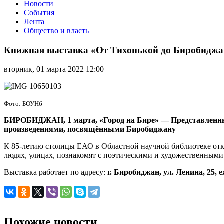
Новости
События
Лента
Общество и власть
Книжная
выставка
Книжная выставка «От Тихонькой до Биробиджа
«От
Тихонькой
вторник, 01 марта 2022 12:00
до
Биробиджана»
открылась
в
Фото: БОУНб
Биробиджане
БИРОБИДЖАН, 1 марта, «Город на Бире»
—
Представленны
произведениями, посвящёнными Биробиджану
К 85-летию столицы ЕАО в Областной научной библиотеке отк
людях, улицах, познакомят с поэтическими и художественным
Выставка работает по адресу:
г. Биробиджан, ул. Ленина, 25, е
Похожие новости