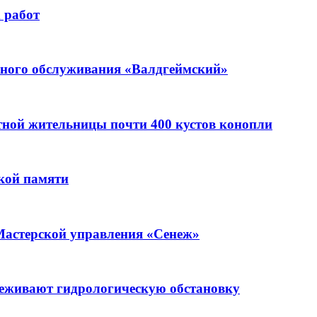
 работ
ьного обслуживания «Валдгеймский»
стной жительницы почти 400 кустов конопли
кой памяти
Мастерской управления «Сенеж»
леживают гидрологическую обстановку