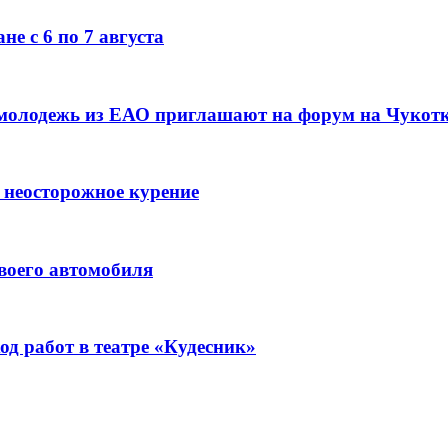
е с 6 по 7 августа
 молодежь из ЕАО приглашают на форум на Чукот
 неосторожное курение
воего автомобиля
д работ в театре «Кудесник»