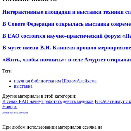
Интерактивные площадки и выставки техники ст
В Совете Федерации открылась выставка совреме
В ЕАО состоится научно-практический форум «Н
В музее имени В.И. Клипеля прошло мероприятие
«Жить, чтобы помнить»: в селе Амурзет открылас
Теги
научная библиотека им ШоломАлейхема
выставка
Другие материалы в этой категории:
В селах ЕАО начнут работать девять медиков
В ЕАО снимут с к
Наверх
Joomla SEF URLs by Artio
При любом использовании материалов ссылка на
gorodnabire.ru