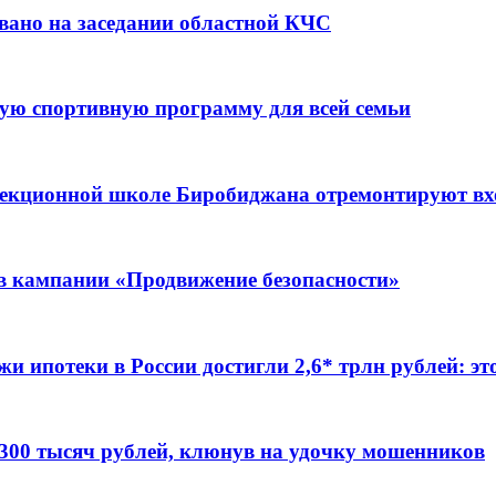
вано на заседании областной КЧС
ую спортивную программу для всей семьи
ррекционной школе Биробиджана отремонтируют в
ов кампании «Продвижение безопасности»
жи ипотеки в России достигли 2,6* трлн рублей: э
 300 тысяч рублей, клюнув на удочку мошенников