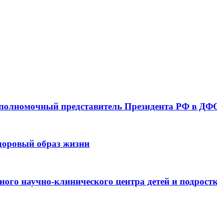
 полномочный представитель Президента РФ в ДФО
здоровый образ жизни
ьного научно-клинического центра детей и подрос