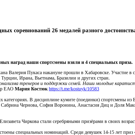
ных соревнований 26 медалей разного достоинств
ых наград наши спортсмены взяли и 4 специальных приза.
на Валерия Пукаса накануне прошли в Хабаровске. Участие в со
Турции, Ирана, Вьетнама, Бразилии и других стран.
ионализма тренеров и поддержки семей. Наши молодые каратисты
тор ЕАО
Мария Костюк
https://t.me/kostuyk/10583
х категориях. В дисциплине кумите (поединки) спортсмены из 
, Сабрина Чернова, София Воронина, Анастасия Диц и Доля Мак
лизавета Чиркова стали серебряными призёрами в своих возрас
стоены специальных номинаций. Среди девушек 14-15 лет приз 