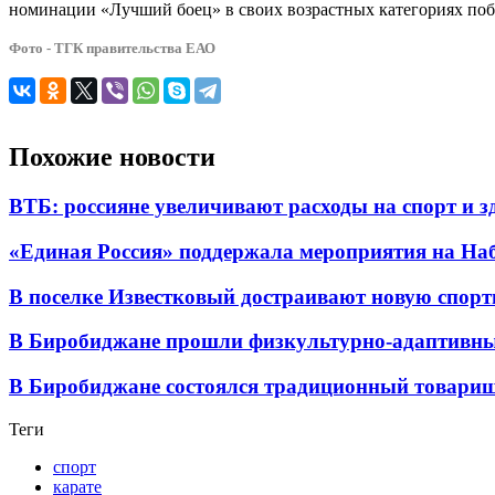
номинации «Лучший боец» в своих возрастных категориях поб
Фото - ТГК правительства ЕАО
Похожие новости
ВТБ: россияне увеличивают расходы на спорт и 
«Единая Россия» поддержала мероприятия на Н
В поселке Известковый достраивают новую спор
В Биробиджане прошли физкультурно-адаптивны
В Биробиджане состоялся традиционный товарищ
Теги
спорт
карате