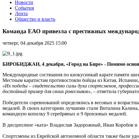
Новости
События
Лента
Общество и власть
Команда
ЕАО
Команда ЕАО привезла с престижных международ
привезла
с
четверг, 04 декабря 2025 15:00
престижных
международных
соревнований
26
БИРОБИДЖАН, 4 декабря, «Город на Бире» - Помимо основн
медалей
разного
Международные состязания по киокусинкай карате памяти шиха
достоинства
Местным каратистам противостояли бойцы из Китая, Испании, 
«Их победы – свидетельство силы духа спортсменов, професс
достойный пример для своих ровесников»
, – отметила губерна
Победители соревнований определялись в весовых и возрастны
медалей. В своих категориях лучшими стали Виталина Калина
командную копилку 9 серебряных и 9 бронзовых медалей.
В дисциплине «ката» Владислав Задорожный, Иван Коробов и Е
Спортсмены из Еврейской автономной области также были удо