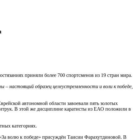
а
стязаниях приняли более 700 спортсменов из 19 стран мира.
 – настоящий образец целеустремленности и воли к победе,
Еврейской автономной области завоевали пять золотых
итрук. В этой же дисциплине каратисты из ЕАО положили в
тных категориях.
«За волю к победе» присуждён Таисии Фарахутдиновой. В