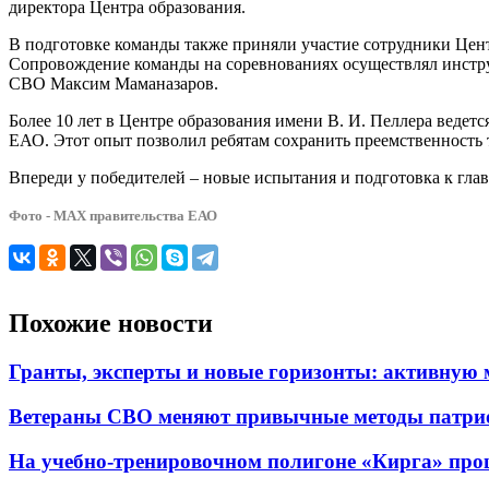
директора Центра образования.
В подготовке команды также приняли участие сотрудники Цен
Сопровождение команды на соревнованиях осуществлял инстру
СВО Максим Маманазаров.
Более 10 лет в Центре образования имени В. И. Пеллера ведет
ЕАО. Этот опыт позволил ребятам сохранить преемственность 
Впереди у победителей – новые испытания и подготовка к гла
Фото - МАХ правительства ЕАО
Похожие новости
Гранты, эксперты и новые горизонты: активную
Ветераны СВО меняют привычные методы патрио
На учебно-тренировочном полигоне «Кирга» про