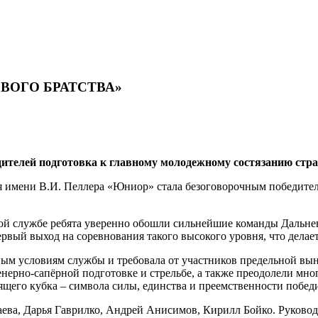
ОЕВОГО БРАТСТВА»
телей подготовка к главному молодежному состязанию стран
ия имени В.И. Пеллера «Юниор» стала безоговорочным победи
ной службе ребята уверенно обошли сильнейшие команды Дальне
рвый выход на соревнования такого высокого уровня, что делае
м условиям службы и требовала от участников предельной выно
нерно-сапёрной подготовке и стрельбе, а также преодолели мн
щего кубка – символа силы, единства и преемственности побед
ва, Дарья Гаврилко, Андрей Анисимов, Кирилл Бойко. Руковод