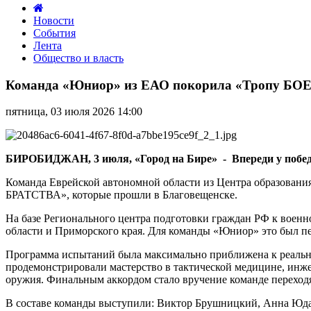
Новости
События
Лента
Общество и власть
Команда
«Юниор»
Команда «Юниор» из ЕАО покорила «Тропу Б
из
ЕАО
пятница, 03 июля 2026 14:00
покорила
«Тропу
БОЕВОГО
БРАТСТВА»
БИРОБИДЖАН, 3 июля, «Город на Бире» - Впереди у победи
Команда Еврейской автономной области из Центра образован
БРАТСТВА», которые прошли в Благовещенске.
На базе Регионального центра подготовки граждан РФ к воен
области и Приморского края. Для команды «Юниор» это был пе
Программа испытаний была максимально приближена к реальны
продемонстрировали мастерство в тактической медицине, инже
оружия. Финальным аккордом стало вручение команде переходя
В составе команды выступили: Виктор Брушницкий, Анна Юдае