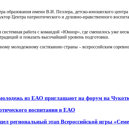
тра образования имени В.И. Пеллера, детско-юношеского цент
ктор Центра патриотического и духовно-нравственного воспита
ся системная работа с командой «Юниор», где сменилось уже не
традиций и показать высочайший уровень подготовки.
вному молодежному состязанию страны – всероссийским соревно
 молодежь из ЕАО приглашают на форум на Чукот
тического воспитания в ЕАО
шел региональный этап Всероссийской игры «Сем