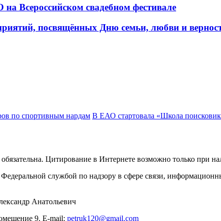
 на Всероссийском свадебном фестивале
приятий, посвящённых Дню семьи, любви и вернос
ров по спортивным нардам
В ЕАО стартовала «Школа поискови
обязательна. Цитирование в Интернете возможно только при н
Федеральной службой по надзору в сфере связи, информационн
лександр Анатольевич
омещение 9. E-mail:
petruk120@gmail.com