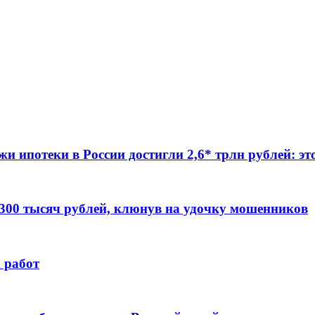
жи ипотеки в России достигли 2,6* трлн рублей: э
 300 тысяч рублей, клюнув на удочку мошенников
 работ