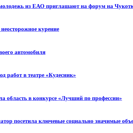
 молодежь из ЕАО приглашают на форум на Чукот
 неосторожное курение
воего автомобиля
д работ в театре «Кудесник»
ла область в конкурсе «Лучший по профессии»
рнатор посетила ключевые социально значимые о