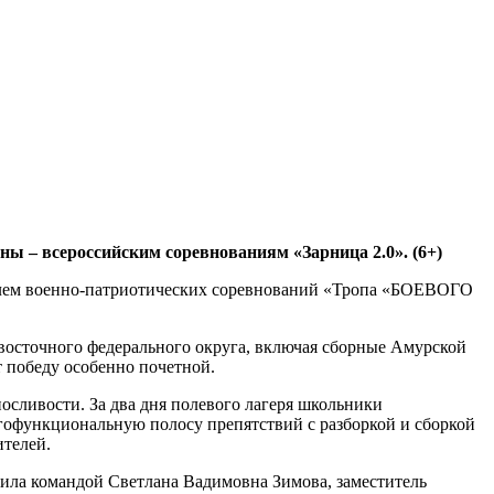
ы – всероссийским соревнованиям «Зарница 2.0». (6+)
телем военно-патриотических соревнований «Тропа «БОЕВОГО
восточного федерального округа, включая сборные Амурской
т победу особенно почетной.
сливости. За два дня полевого лагеря школьники
огофункциональную полосу препятствий с разборкой и сборкой
ителей.
ила командой Светлана Вадимовна Зимова, заместитель