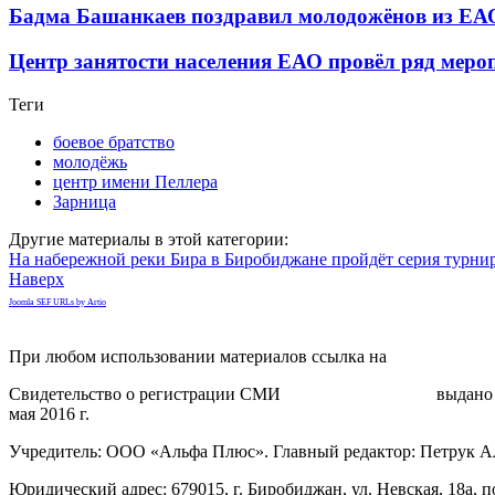
Бадма Башанкаев поздравил молодожёнов из ЕАО
Центр занятости населения ЕАО провёл ряд меро
Теги
боевое братство
молодёжь
центр имени Пеллера
Зарница
Другие материалы в этой категории:
На набережной реки Бира в Биробиджане пройдёт серия турни
Наверх
Joomla SEF URLs by Artio
При любом использовании материалов ссылка на
gorodnabire.ru
Свидетельство о регистрации СМИ
ЭЛ № ФС 77-65771
выдано 
мая 2016 г.
Учредитель: ООО «Альфа Плюс». Главный редактор: Петрук А
Юридический адрес: 679015, г. Биробиджан, ул. Невская, 18а, п