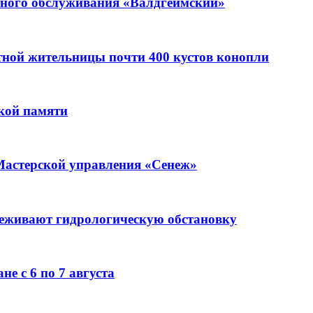
ьного обслуживания «Валдгеймский»
стной жительницы почти 400 кустов конопли
кой памяти
Мастерской управления «Сенеж»
леживают гидрологическую обстановку
е с 6 по 7 августа