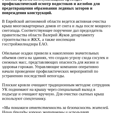
профилактический осмотр водостоков и желобов для
предотвращения образования ледяных заторов и
повреждения конструкций.
В Еврейской автономной области ведется активная очистка
крыш многоквартирных домов от снега и льда после мощного
снегопада. Соответствующее поручение дал председатель
правительства области Валерий Жуков департаменту
строительства и ЖКХ, а также инспекции
госстройжилнадзора ЕАО.
Обильные осадки привели к накоплению значительных
объемов снега на зданиях, что создало угрозу схода сосулек и
снежных масс, представляющих опасность для жизни и
здоровья горожан. Управляющие компании оперативно
начали проведение профилактических мероприятий по
устранению последствий непогоды.
Плоские кровли очищают традиционным методом: сотрудник
УК поднимают на крышу через специальный выход в
подъезде и очищают вручную. Для очистки скатных крыш
используют спецтехнику.
«
Мы понимаем ответственность за безопасность жителей.
Наши бригады хорошо экипированы и используют