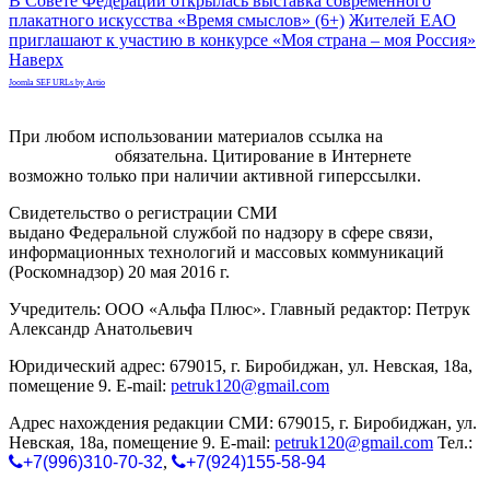
В Совете Федерации открылась выставка современного
плакатного искусства «Время смыслов» (6+)
Жителей ЕАО
приглашают к участию в конкурсе «Моя страна – моя Россия»
Наверх
Joomla SEF URLs by Artio
При любом использовании материалов ссылка на
gorodnabire.ru
обязательна. Цитирование в Интернете
возможно только при наличии активной гиперссылки.
Свидетельство о регистрации СМИ
ЭЛ № ФС 77-65771
выдано Федеральной службой по надзору в сфере связи,
информационных технологий и массовых коммуникаций
(Роскомнадзор) 20 мая 2016 г.
Учредитель: ООО «Альфа Плюс». Главный редактор: Петрук
Александр Анатольевич
Юридический адрес: 679015, г. Биробиджан, ул. Невская, 18а,
помещение 9. E-mail:
petruk120@gmail.com
Адрес нахождения редакции СМИ: 679015, г. Биробиджан, ул.
Невская, 18а, помещение 9. E-mail:
petruk120@gmail.com
Тел.:
+7(996)310-70-32
,
+7(924)155-58-94