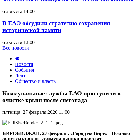
6 августа 14:00
В ЕАО обсудили стратегию сохранения
исторической памяти
6 августа 13:00
Все новости
Новости
События
Лента
Общество и власть
Коммунальные
службы
Коммунальные службы ЕАО приступили к
ЕАО
очистке крыш после снегопада
приступили
к
пятница, 27 февраля 2026 11:00
очистке
крыш
после
снегопада
БИРОБИДЖАН, 27 февраля, «Город на Бире» - Помимо
очистки кровли, коммунальщики проводят