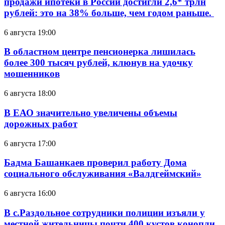
продажи ипотеки в России достигли 2,6* трлн
рублей: это на 38% больше, чем годом раньше.
6 августа 19:00
В областном центре пенсионерка лишилась
более 300 тысяч рублей, клюнув на удочку
мошенников
6 августа 18:00
В ЕАО значительно увеличены объемы
дорожных работ
6 августа 17:00
Бадма Башанкаев проверил работу Дома
социального обслуживания «Валдгеймский»
6 августа 16:00
В с.Раздольное сотрудники полиции изъяли у
местной жительницы почти 400 кустов конопли