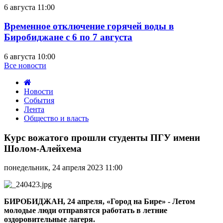
6 августа 11:00
Временное отключение горячей воды в
Биробиджане с 6 по 7 августа
6 августа 10:00
Все новости
Новости
События
Лента
Общество и власть
Курс
вожатого
Курс вожатого прошли студенты ПГУ имени
прошли
Шолом-Алейхема
студенты
ПГУ
понедельник, 24 апреля 2023 11:00
имени
Шолом-
Алейхема
БИРОБИДЖАН, 24 апреля, «Город на Бире» - Летом
молодые люди отправятся работать в летние
оздоровительные лагеря.