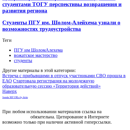
студентами ТОГУ перспективы возвращения и
развития региона
Студенты ПГУ им. Шолом-Алейхема узнали о
возможностях трудоустройства
Теги
ПГУ им ШоломАлехема
вожатское мастерство
студенты
Другие материалы в этой категории:
Встреча с прибывшими в отпуск участниками СВО прошла в
ЕАО
Стартовала регистрация на молодежную
образовательную сессию «Территория действий»
Наверх
Joomla SEF URLs by Artio
При любом использовании материалов ссылка на
gorodnabire.ru
обязательна. Цитирование в Интернете
возможно только при наличии активной гиперссылки.