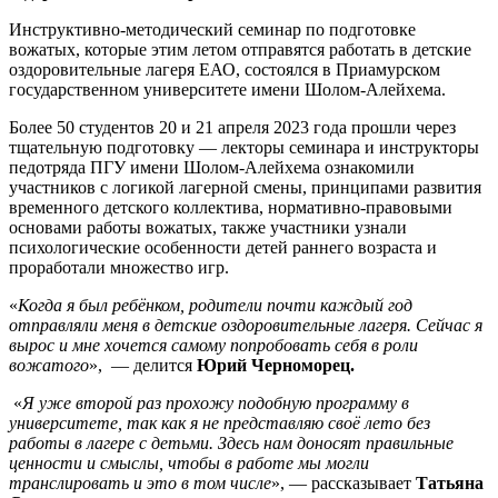
Инструктивно-методический семинар по подготовке
вожатых, которые этим летом отправятся работать в детские
оздоровительные лагеря ЕАО, состоялся в Приамурском
государственном университете имени Шолом-Алейхема.
Более 50 студентов 20 и 21 апреля 2023 года прошли через
тщательную подготовку — лекторы семинара и инструкторы
педотряда ПГУ имени Шолом-Алейхема ознакомили
участников с логикой лагерной смены, принципами развития
временного детского коллектива, нормативно-правовыми
основами работы вожатых, также участники узнали
психологические особенности детей раннего возраста и
проработали множество игр.
«
Когда я был ребёнком, родители почти каждый год
отправляли меня в детские оздоровительные лагеря. Сейчас я
вырос и мне хочется самому попробовать себя в роли
вожатого
», — делится
Юрий Черноморец.
«
Я уже второй раз прохожу подобную программу в
университете, так как я не представляю своё лето без
работы в лагере с детьми. Здесь нам доносят правильные
ценности и смыслы, чтобы в работе мы могли
транслировать и это в том числе
», — рассказывает
Татьяна