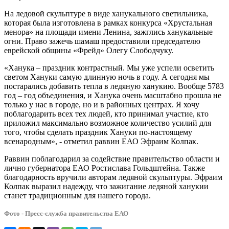
На ледовой скульптуре в виде ханукального светильника,
которая была изготовлена в рамках конкурса «Хрустальная
менора» на площади имени Ленина, зажглись ханукальные
огни. Право зажечь шамаш предоставили председателю
еврейской общины «Фрейд» Олегу Слободчуку.
«Ханука – праздник контрастный. Мы уже успели осветить
светом Хануки самую длинную ночь в году. А сегодня мы
постарались добавить тепла в ледяную ханукию. Вообще 5783
год – год объединения, и Ханука очень масштабно прошла не
только у нас в городе, но и в районных центрах. Я хочу
поблагодарить всех тех людей, кто принимал участие, кто
приложил максимально возможное количество усилий для
того, чтобы сделать праздник Хануки по-настоящему
всенародным», - отметил раввин ЕАО Эфраим Колпак.
Раввин поблагодарил за содействие правительство области и
лично губернатора ЕАО Ростислава Гольдштейна. Также
благодарность вручили авторам ледяной скульптуры. Эфраим
Колпак выразил надежду, что зажигание ледяной ханукии
станет традиционным для нашего города.
Фото - Пресс-служба правительства ЕАО