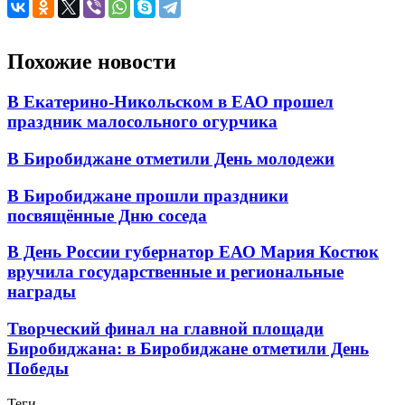
Похожие новости
В Екатерино-Никольском в ЕАО прошел
праздник малосольного огурчика
В Биробиджане отметили День молодежи
В Биробиджане прошли праздники
посвящённые Дню соседа
В День России губернатор ЕАО Мария Костюк
вручила государственные и региональные
награды
Творческий финал на главной площади
Биробиджана: в Биробиджане отметили День
Победы
Теги