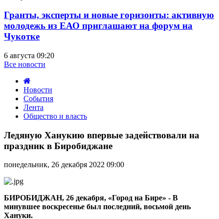
Гранты, эксперты и новые горизонты: активную
молодежь из ЕАО приглашают на форум на
Чукотке
6 августа 09:20
Все новости
Новости
События
Лента
Общество и власть
Ледяную
Ханукию
Ледяную Ханукию впервые задействовали на
впервые
праздник в Биробиджане
задействовали
на
понедельник, 26 декабря 2022 09:00
праздник
в
Биробиджане
БИРОБИДЖАН, 26 декабря, «Город на Бире» - В
минувшее воскресенье был последний, восьмой день
Хануки.