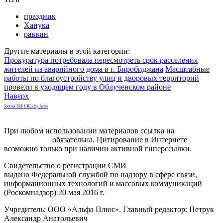
праздник
Ханука
раввин
Другие материалы в этой категории:
Прокуратура потребовала пересмотреть срок расселения
жителей из аварийного дома в г. Биробиджана
Масштабные
работы по благоустройству улиц и дворовых территорий
провели в уходящем году в Облученском районе
Наверх
Joomla SEF URLs by Artio
При любом использовании материалов ссылка на
gorodnabire.ru
обязательна. Цитирование в Интернете
возможно только при наличии активной гиперссылки.
Свидетельство о регистрации СМИ
ЭЛ № ФС 77-65771
выдано Федеральной службой по надзору в сфере связи,
информационных технологий и массовых коммуникаций
(Роскомнадзор) 20 мая 2016 г.
Учредитель: ООО «Альфа Плюс». Главный редактор: Петрук
Александр Анатольевич