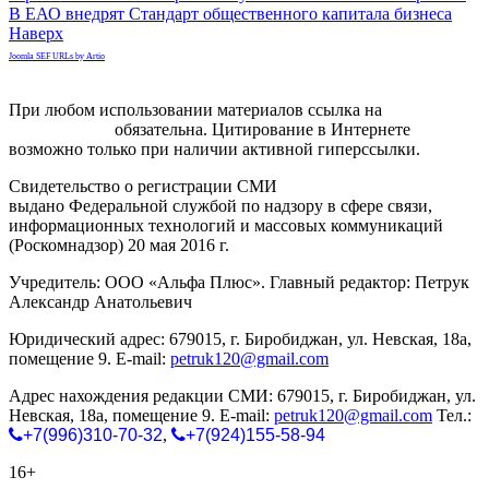
В ЕАО внедрят Стандарт общественного капитала бизнеса
Наверх
Joomla SEF URLs by Artio
При любом использовании материалов ссылка на
gorodnabire.ru
обязательна. Цитирование в Интернете
возможно только при наличии активной гиперссылки.
Свидетельство о регистрации СМИ
ЭЛ № ФС 77-65771
выдано Федеральной службой по надзору в сфере связи,
информационных технологий и массовых коммуникаций
(Роскомнадзор) 20 мая 2016 г.
Учредитель: ООО «Альфа Плюс». Главный редактор: Петрук
Александр Анатольевич
Юридический адрес: 679015, г. Биробиджан, ул. Невская, 18а,
помещение 9. E-mail:
petruk120@gmail.com
Адрес нахождения редакции СМИ: 679015, г. Биробиджан, ул.
Невская, 18а, помещение 9. E-mail:
petruk120@gmail.com
Тел.:
+7(996)310-70-32
,
+7(924)155-58-94
16+