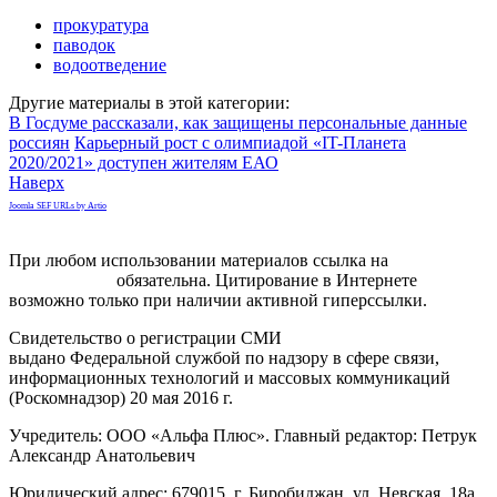
прокуратура
паводок
водоотведение
Другие материалы в этой категории:
В Госдуме рассказали, как защищены персональные данные
россиян
Карьерный рост с олимпиадой «IT-Планета
2020/2021» доступен жителям ЕАО
Наверх
Joomla SEF URLs by Artio
При любом использовании материалов ссылка на
gorodnabire.ru
обязательна. Цитирование в Интернете
возможно только при наличии активной гиперссылки.
Свидетельство о регистрации СМИ
ЭЛ № ФС 77-65771
выдано Федеральной службой по надзору в сфере связи,
информационных технологий и массовых коммуникаций
(Роскомнадзор) 20 мая 2016 г.
Учредитель: ООО «Альфа Плюс». Главный редактор: Петрук
Александр Анатольевич
Юридический адрес: 679015, г. Биробиджан, ул. Невская, 18а,