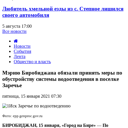
Любитель хмельной езды из с. Степное лишился
своего автомобиля
5 августа 17:00
Все новости
Новости
События
Лента
Общество и власть
Мэрию
Биробиджана
Мэрию Биробиджана обязали принять меры по
обязали
обустройству системы водоотведения в поселке
принять
Заречье
меры
по
пятница, 15 января 2021 07:30
обустройству
системы
водоотведения
в
Фото: epp.genproc.gov.ru
поселке
Заречье
БИРОБИДЖАН, 15 января, «Город на Бире»
—
По