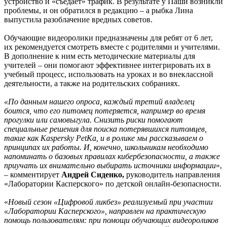
устройство и «съедает» трафик. В результате у Паши возникли
проблемы, и он обратился в редакцию – а рыбка Лина
выпустила разоблачение вредных советов.
Обучающие видеоролики предназначены для ребят от 6 лет,
их рекомендуется смотреть вместе с родителями и учителями.
В дополнение к ним есть методические материалы для
учителей – они помогают эффективнее интегрировать их в
учебный процесс, использовать на уроках и во внеклассной
деятельности, а также на родительских собраниях.
«По данным нашего опроса, каждый третий владелец
боится, что его питомец потеряется, например во время
прогулки или самовыгула. Снизить риски помогают
специальные решения для поиска потерявшихся питомцев,
такие как Kaspersky PetKa, и в ролике мы рассказываем о
принципах их работы. И, конечно, школьникам необходимо
напоминать о базовых правилах кибербезопасности, а также
приучать их внимательно выбирать источники информации
»,
– комментирует
Андрей Сиденко,
руководитель направления
«Лаборатории Касперского» по детской онлайн-безопасности.
«
Новый сезон «Цифровой ликбез» реализуемый при участии
«Лаборатории Касперского», направлен на практическую
помощь пользователям: при помощи обучающих видеороликов