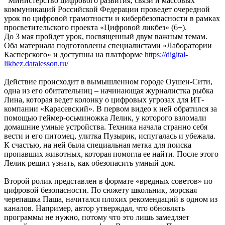
Министерство цифрового развития, связи и массовых
коммуникаций Российской Федерации проведет очередной
урок по цифровой грамотности и кибербезопасности в рамках
просветительского проекта «Цифровой ликбез» (6+).
До 3 мая пройдет урок, посвященный двум важным темам.
Оба материала подготовлены специалистами «Лаборатории
Касперского» и доступны на платформе
https://digital-
likbez.datalesson.ru/
Действие происходит в вымышленном городе Оушен-Сити,
одна из его обитательниц – начинающая журналистка рыбка
Лина, которая ведет колонку о цифровых угрозах для ИТ-
компании «Карасевский». В первом видео к ней обратился за
помощью геймер-осьминожка Лелик, у которого взломали
домашние умные устройства. Техника начала странно себя
вести и его питомец, улитка Пузырик, испугалась и убежала.
К счастью, на ней была специальная метка для поиска
пропавших животных, которая помогла ее найти. После этого
Лелик решил узнать, как обезопасить умный дом.
Второй ролик представлен в формате «вредных советов» по
цифровой безопасности. По сюжету школьник, морская
черепашка Паша, начитался плохих рекомендаций в одном из
каналов. Например, автор утверждал, что обновлять
программы не нужно, потому что это лишь замедляет