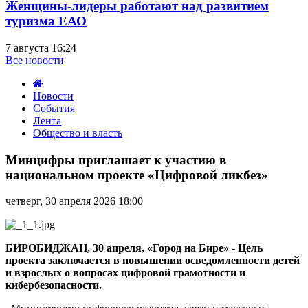
Женщины-лидеры работают над развитием
туризма ЕАО
7 августа 16:24
Все новости
Новости
События
Лента
Общество и власть
Минцифры
приглашает
Минцифры приглашает к участию в
к
национальном проекте «Цифровой ликбез»
участию
в
четверг, 30 апреля 2026 18:00
национальном
проекте
«Цифровой
ликбез»
БИРОБИДЖАН, 30 апреля, «Город на Бире» - Цель
проекта заключается в повышении осведомленности детей
и взрослых о вопросах цифровой грамотности и
кибербезопасности.