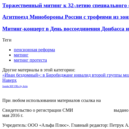
Торжественный митинг к 32-летию специальног
Агитпоезд Минобороны России с трофеями из зо
Митинг-концерт в День воссоединения Донбасса 
Теги
пенсионная реформа
митинг
митинг протеста
Другие материалы в этой категории:
«Иван бездомный»: в Биробиджане инвалид второй группы мож
Наверх
Joomla SEF URLs by Artio
При любом использовании материалов ссылка на
gorodnabire.ru
Свидетельство о регистрации СМИ
ЭЛ № ФС 77-65771
выдано 
мая 2016 г.
Учредитель: ООО «Альфа Плюс». Главный редактор: Петрук А