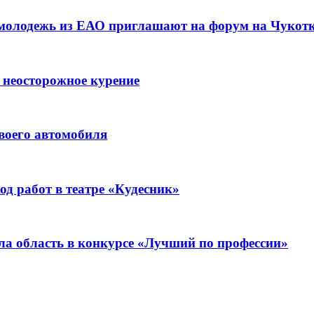
 молодежь из ЕАО приглашают на форум на Чукот
 неосторожное курение
воего автомобиля
д работ в театре «Кудесник»
ла область в конкурсе «Лучший по профессии»