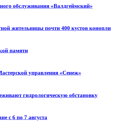
ьного обслуживания «Валдгеймский»
стной жительницы почти 400 кустов конопли
кой памяти
Мастерской управления «Сенеж»
леживают гидрологическую обстановку
е с 6 по 7 августа