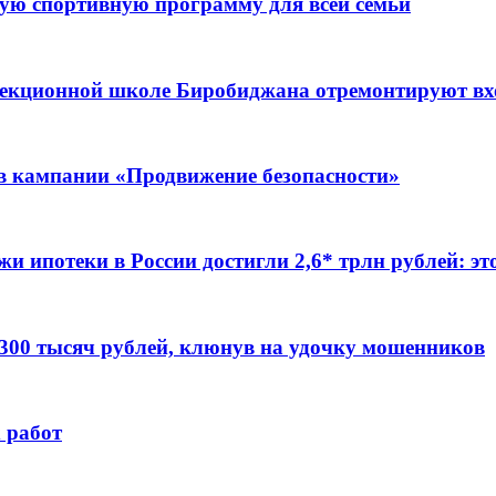
ую спортивную программу для всей семьи
ррекционной школе Биробиджана отремонтируют в
ов кампании «Продвижение безопасности»
жи ипотеки в России достигли 2,6* трлн рублей: э
 300 тысяч рублей, клюнув на удочку мошенников
 работ