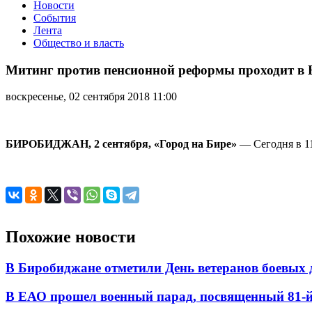
Новости
События
Лента
Общество и власть
Митинг
против
Митинг против пенсионной реформы проходит в
пенсионной
реформы
воскресенье, 02 сентября 2018 11:00
проходит
в
Биробиджане
БИРОБИДЖАН, 2 сентября, «Город на Бире»
— Сегодня в 11
Похожие новости
В Биробиджане отметили День ветеранов боевых 
В ЕАО прошел военный парад, посвященный 81-