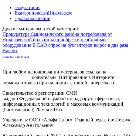
амбулатория
ЕкатериноndashНикольское
здравоохранение
Другие материалы в этой категории:
Прокуратура Смидовичского района потребовала от
Николаевской больницы приобрести необходимое
оборудование
В ЕАО спрос на бухгалтеров вырос в два раза
Наверх
Joomla SEF URLs by Artio
При любом использовании материалов ссылка на
gorodnabire.ru
обязательна. Цитирование в Интернете
возможно только при наличии активной гиперссылки.
Свидетельство о регистрации СМИ
ЭЛ № ФС 77-65771
выдано Федеральной службой по надзору в сфере связи,
информационных технологий и массовых коммуникаций
(Роскомнадзор) 20 мая 2016 г.
Учредитель: ООО «Альфа Плюс». Главный редактор: Петрук
Александр Анатольевич
Юридический адрес: 679015, г. Биробиджан, ул. Невская, 18а,