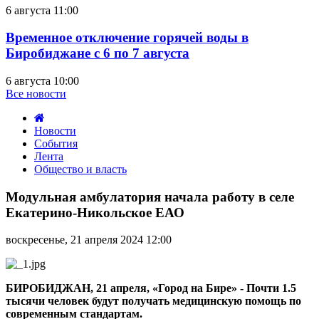
6 августа 11:00
Временное отключение горячей воды в
Биробиджане с 6 по 7 августа
6 августа 10:00
Все новости
Новости
События
Лента
Общество и власть
Модульная
амбулатория
Модульная амбулатория начала работу в селе
начала
Екатерино-Никольское ЕАО
работу
в
воскресенье, 21 апреля 2024 12:00
селе
Екатерино-
Никольское
ЕАО
БИРОБИДЖАН, 21 апреля, «Город на Бире» - Почти 1.5
тысячи человек будут получать медицинскую помощь по
современным стандартам.