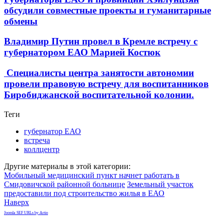
обсудили совместные проекты и гуманитарные
обмены
Владимир Путин провел в Кремле встречу с
губернатором ЕАО Марией Костюк
Специалисты центра занятости автономии
провели правовую встречу для воспитанников
Биробиджанской воспитательной колонии.
Теги
губернатор ЕАО
встреча
коллцентр
Другие материалы в этой категории:
Мобильный медицинский пункт начнет работать в
Смидовичской районной больнице
Земельный участок
предоставили под строительство жилья в ЕАО
Наверх
Joomla SEF URLs by Artio