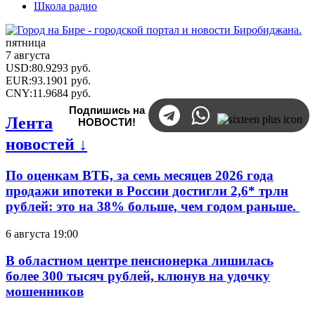
Школа радио
пятница
7 августа
USD
:
80.9293
руб.
EUR
:
93.1901
руб.
CNY
:
11.9684
руб.
Подпишись на
Лента
НОВОСТИ!
новостей ↓
По оценкам ВТБ, за семь месяцев 2026 года
продажи ипотеки в России достигли 2,6* трлн
рублей: это на 38% больше, чем годом раньше.
6 августа 19:00
В областном центре пенсионерка лишилась
более 300 тысяч рублей, клюнув на удочку
мошенников