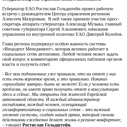
1
августа
Губернатор ЕАО Ростислав Гольдштейн провел рабочую
в
встречу с руководителем Центра управления регионом
ЕАО
Алексеем Мазуровым. В ней также приняли участие пресс-
секретарь аппарата губернатора Александр Музыка, главный
советник губернатора Сергей Альхимович, начальник
управления по внутренней политике ЕАО Дмитрий Колобов.
Глава региона подчеркнул особую важность системы
«Инцидент Менеджмент», которая активно работает в
социальных сетях автономии. Любой человек может задать
свой вопрос в комментариях официальных пабликов органов
власти и получить ответ.
- Все мои подчиненные уже привыкли, что на ответ у них
есть очень короткое время, и это правильно. Никаких
«приходите завтра» быть не может! Если у человека есть
проблема, он имеет право получить ответ и консультацию
здесь и сейчас. Мы открыты для жителей Еврейской
автономной области. И каждый администратор
госпабликов, каждый человек, освещающий
госинформполитику в социальных сетях – это важный
элемент системы, солдат нашей армии, который своими
действиями ежедневно делает жизнь в регионе комфортнее,
– говорит
Ростислав Гольдштейн.