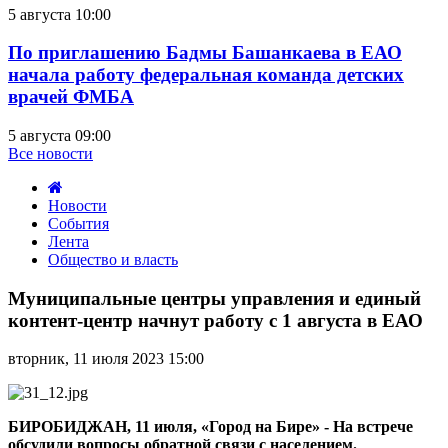
5 августа 10:00
По приглашению Бадмы Башанкаева в ЕАО
начала работу федеральная команда детских
врачей ФМБА
5 августа 09:00
Все новости
Новости
События
Лента
Общество и власть
Муниципальные
центры
Муниципальные центры управления и единый
управления
контент-центр начнут работу с 1 августа в ЕАО
и
единый
вторник, 11 июля 2023 15:00
контент-
центр
начнут
работу
БИРОБИДЖАН, 11 июля, «Город на Бире» - На встрече
с
обсудили вопросы обратной связи с населением.