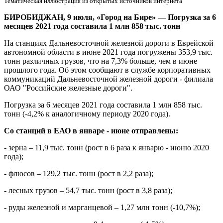
Тематическая иллюстрация из открытых источников интернета
в
июне
БИРОБИДЖАН, 9 июля, «Город на Бире»
—
Погрузка за 6
месяцев 2021 года составила 1 млн 858 тыс. тонн
На станциях Дальневосточной железной дороги в Еврейской
автономной области в июне 2021 года погружены 353,9 тыс.
тонн различных грузов, что на 7,3% больше, чем в июне
прошлого года. Об этом сообщают в службе корпоративных
коммуникаций Дальневосточной железной дороги - филиала
ОАО "Российские железные дороги".
Погрузка за 6 месяцев 2021 года составила 1 млн 858 тыс.
тонн (-4,2% к аналогичному периоду 2020 года).
Со станций в ЕАО в январе - июне отправлены:
- зерна – 11,9 тыс. тонн (рост в 6 раза к январю - июню 2020
года);
- флюсов – 129,2 тыс. тонн (рост в 2,2 раза);
- лесных грузов – 54,7 тыс. тонн (рост в 3,8 раза);
- руды железной и марганцевой – 1,27 млн тонн (-10,7%);