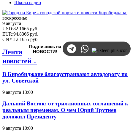
Школа радио
воскресенье
9 августа
USD
:
82.1665
руб.
EUR
:
94.8366
руб.
CNY
:
12.1655
руб.
Подпишись на
Лента
НОВОСТИ!
новостей ↓
В Биробиджане благоустраивают автодорогу по
ул. Советской
9 августа 13:00
Дальний Восток: от триллионных соглашений к
реальным переменам. О чем Юрий Трутнев
доложил Президенту
9 августа 10:00