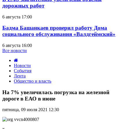
дорожных работ
6 августа 17:00
Бадма Башанкаев проверил работу Дома
социального обслуживания «Валдгеймский»
6 августа 16:00
Все новости
Новости
События
Лента
Общество и власть
На
7%
На 7% увеличилась погрузка на железной
увеличилась
дороге в ЕАО в июне
погрузка
на
пятница, 09 июля 2021 12:30
железной
дороге
в
ЕАО