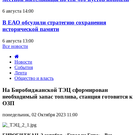
6 августа 14:00
В ЕАО обсудили стратегию сохранения
исторической памяти
6 августа 13:00
Все новости
Новости
События
Лента
Общество и власть
На
Биробиджанской
На Биробиджанской ТЭЦ сформирован
ТЭЦ
необходимый запас топлива, станция готовится к
сформирован
ОЗП
необходимый
запас
понедельник, 02 Октября 2023 11:00
топлива,
станция
готовится
к