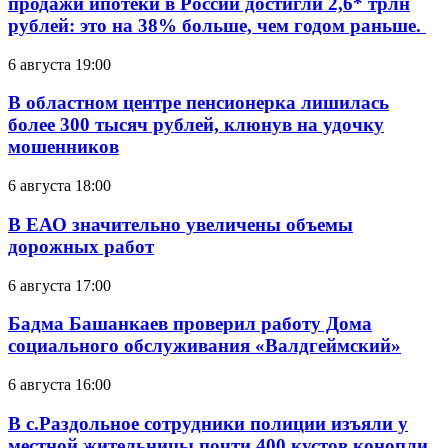
продажи ипотеки в России достигли 2,6* трлн
рублей: это на 38% больше, чем годом раньше.
6 августа 19:00
В областном центре пенсионерка лишилась
более 300 тысяч рублей, клюнув на удочку
мошенников
6 августа 18:00
В ЕАО значительно увеличены объемы
дорожных работ
6 августа 17:00
Бадма Башанкаев проверил работу Дома
социального обслуживания «Валдгеймский»
6 августа 16:00
В с.Раздольное сотрудники полиции изъяли у
местной жительницы почти 400 кустов конопли