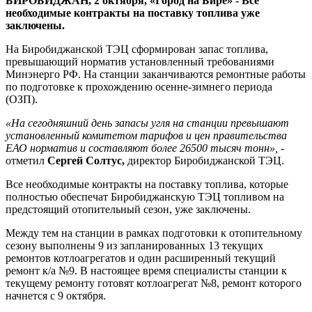
БИРОБИДЖАН, 2 октября, «Город на Бире» - Все
ОЗП
необходимые контракты на поставку топлива уже
заключены.
На Биробиджанской ТЭЦ сформирован запас топлива,
превышающий норматив установленный требованиями
Минэнерго РФ. На станции заканчиваются ремонтные работы
по подготовке к прохождению осенне-зимнего периода
(ОЗП).
«На сегодняшний день запасы угля на станции превышают
установленный комитетом тарифов и цен правительства
ЕАО норматив и составляют более 26500 тысяч тонн»,
-
отметил
Сергей Солтус,
директор Биробиджанской ТЭЦ.
Все необходимые контракты на поставку топлива, которые
полностью обеспечат Биробиджанскую ТЭЦ топливом на
предстоящий отопительный сезон, уже заключены.
Между тем на станции в рамках подготовки к отопительному
сезону выполнены 9 из запланированных 13 текущих
ремонтов котлоагрегатов и один расширенный текущий
ремонт к/а №9. В настоящее время специалисты станции к
текущему ремонту готовят котлоагрегат №8, ремонт которого
начнется с 9 октября.