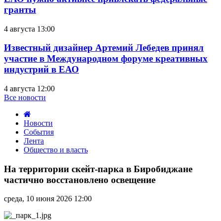
гранты
4 августа 13:00
Известный дизайнер Артемий Лебедев принял
участие в Международном форуме креативных
индустрий в ЕАО
4 августа 12:00
Все новости
Новости
События
Лента
Общество и власть
На
территории
На территории скейт-парка в Биробиджане
скейт-
частично восстановлено освещение
парка
в
среда, 10 июня 2026 12:00
Биробиджане
частично
восстановлено