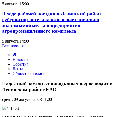
5 августа 15:00
В ходе рабочей поездки в Ленинский район
губернатор посетила ключевые социально
значимые объекты и предприятия
агропромышленного комплекса.
5 августа 14:00
Все новости
Новости
События
Лента
Общество и власть
Надежный
заслон
Надежный заслон от паводковых вод возводят в
от
Ленинском районе ЕАО
паводковых
вод
среда, 09 августа 2023 11:00
возводят
в
Ленинском
районе