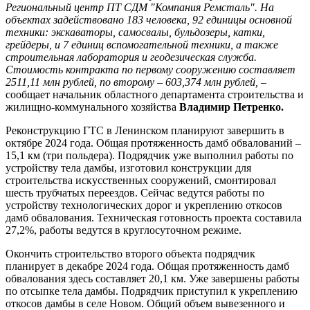
Региональный центр ПТ СДМ "Компания Ремсталь". На
объектах задействовано 183 человека, 92 единицы основной
техники: экскаваторы, самосвалы, бульдозеры, катки,
грейдеры, и 7 единиц вспомогательной техники, а также
строительная лаборатория и геодезическая служба.
Стоимость контракта по первому сооружению составляет
2511,11 млн рублей, по второму – 603,374 млн рублей,
–
сообщает начальник областного департамента строительства и
жилищно-коммунального хозяйства
Владимир Петренко.
Реконструкцию ГТС в Ленинском планируют завершить в
октябре 2024 года. Общая протяженность дамб обвалований –
15,1 км (три польдера). Подрядчик уже выполнил работы по
устройству тела дамбы, изготовил конструкции для
строительства искусственных сооружений, смонтировал
шесть трубчатых переездов. Сейчас ведутся работы по
устройству технологических дорог и укреплению откосов
дамб обвалования. Техническая готовность проекта составила
27,2%, работы ведутся в круглосуточном режиме.
Окончить строительство второго объекта подрядчик
планирует в декабре 2024 года. Общая протяженность дамб
обвалования здесь составляет 20,1 км. Уже завершены работы
по отсыпке тела дамбы. Подрядчик приступил к укреплению
откосов дамбы в селе Новом. Общий объем вывезенного и