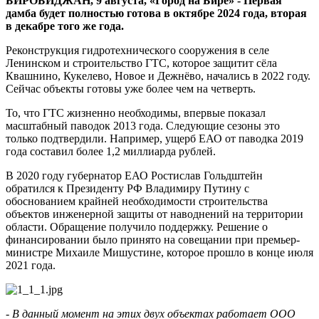
БИРОБИДЖАН, 9 августа, «Город на Бире» - Первая
ЕАО
дамба будет полностью готова в октябре 2024 года, вторая
в декабре того же года.
Реконструкция гидротехнического сооружения в селе
Ленинском и строительство ГТС, которое защитит сёла
Квашнино, Кукелево, Новое и Дежнёво, начались в 2022 году.
Сейчас объекты готовы уже более чем на четверть.
То, что ГТС жизненно необходимы, впервые показал
масштабный паводок 2013 года. Следующие сезоны это
только подтвердили. Например, ущерб ЕАО от паводка 2019
года составил более 1,2 миллиарда рублей.
В 2020 году губернатор ЕАО Ростислав Гольдштейн
обратился к Президенту РФ Владимиру Путину с
обоснованием крайней необходимости строительства
объектов инженерной защиты от наводнений на территории
области. Обращение получило поддержку. Решение о
финансировании было принято на совещании при премьер-
министре Михаиле Мишустине, которое прошло в конце июля
2021 года.
- В данный момент на этих двух объектах работает ООО