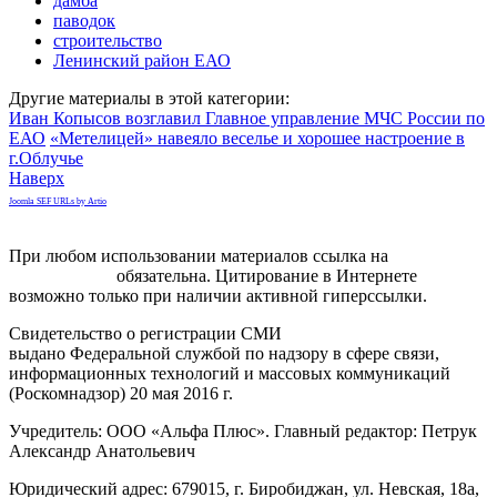
дамба
паводок
строительство
Ленинский район ЕАО
Другие материалы в этой категории:
Иван Копысов возглавил Главное управление МЧС России по
ЕАО
«Метелицей» навеяло веселье и хорошее настроение в
г.Облучье
Наверх
Joomla SEF URLs by Artio
При любом использовании материалов ссылка на
gorodnabire.ru
обязательна. Цитирование в Интернете
возможно только при наличии активной гиперссылки.
Свидетельство о регистрации СМИ
ЭЛ № ФС 77-65771
выдано Федеральной службой по надзору в сфере связи,
информационных технологий и массовых коммуникаций
(Роскомнадзор) 20 мая 2016 г.
Учредитель: ООО «Альфа Плюс». Главный редактор: Петрук
Александр Анатольевич
Юридический адрес: 679015, г. Биробиджан, ул. Невская, 18а,