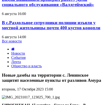
социального обслуживания «Валдгеймский»
6 августа 16:00
В с.Раздольное сотрудники полиции изъяли у
местной жительницы почти 400 кустов конопли
6 августа 14:00
Все новости
Новости
События
Лента
Общество и власть
Новые
дамбы
Новые дамбы на территории с. Ленинское
на
защитят населенные пункты от разливов Амура
территории
с.
вторник, 17 Октября 2023 15:00
Ленинское
защитят
населенные
пункты