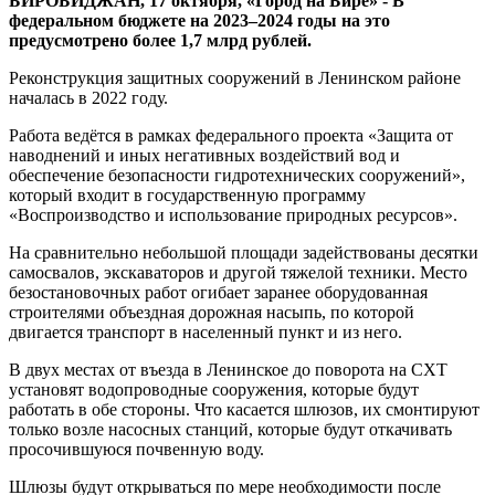
БИРОБИДЖАН, 17 октября, «Город на Бире» - В
от
федеральном бюджете на 2023–2024 годы на это
разливов
предусмотрено более 1,7 млрд рублей.
Амура
Реконструкция защитных сооружений в Ленинском районе
началась в 2022 году.
Работа ведётся в рамках федерального проекта «Защита от
наводнений и иных негативных воздействий вод и
обеспечение безопасности гидротехнических сооружений»,
который входит в государственную программу
«Воспроизводство и использование природных ресурсов».
На сравнительно небольшой площади задействованы десятки
самосвалов, экскаваторов и другой тяжелой техники. Место
безостановочных работ огибает заранее оборудованная
строителями объездная дорожная насыпь, по которой
двигается транспорт в населенный пункт и из него.
В двух местах от въезда в Ленинское до поворота на СХТ
установят водопроводные сооружения, которые будут
работать в обе стороны. Что касается шлюзов, их смонтируют
только возле насосных станций, которые будут откачивать
просочившуюся почвенную воду.
Шлюзы будут открываться по мере необходимости после