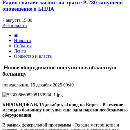
Радио спасает жизни: на трассе Р-280 запущено
оповещение о БПЛА
7 августа 15:00
Все новости
Новости
События
Лента
Общество и власть
Новое
оборудование
Новое оборудование поступило в областную
поступило
больницу
в
областную
понедельник, 15 декабря 2025 09:40
больницу
БИРОБИДЖАН, 15 декабря, «Город на Бире» -
В течение
месяца в больницу поступит еще одна партия необходимого
оборудования.
В рамках федеральной программы «Охрана материнства и