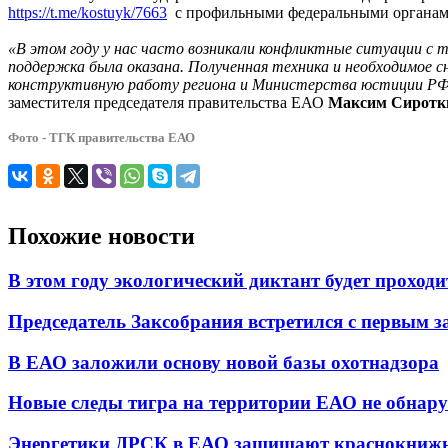
https://t.me/kostuyk/7663
с профильными федеральными органам
«В этом году у нас часто возникали конфликтные ситуации с 
поддержка была оказана. Полученная техника и необходимое 
конструктивную работу региона и Министерства юстиции РФ. 
заместителя председателя правительства ЕАО
Максим Сиротк
Фото - ТГК правительства ЕАО
Похожие новости
В этом году экологический диктант будет проходит
Председатель Заксобрания встретился с первым
В ЕАО заложили основу новой базы охотнадзора
Новые следы тигра на территории ЕАО не обнар
Энергетики ДРСК в ЕАО защищают краснокнижно