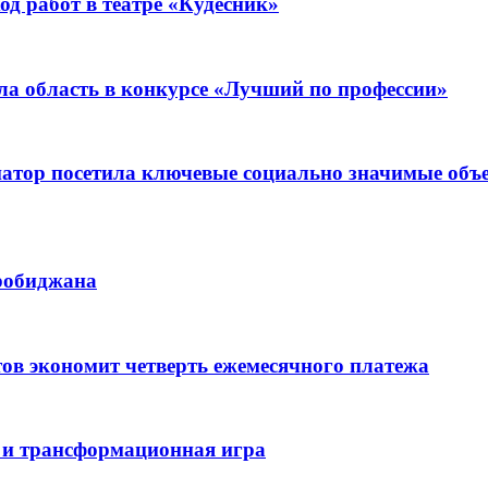
д работ в театре «Кудесник»
ла область в конкурсе «Лучший по профессии»
рнатор посетила ключевые социально значимые о
иробиджана
ов экономит четверть ежемесячного платежа
 и трансформационная игра