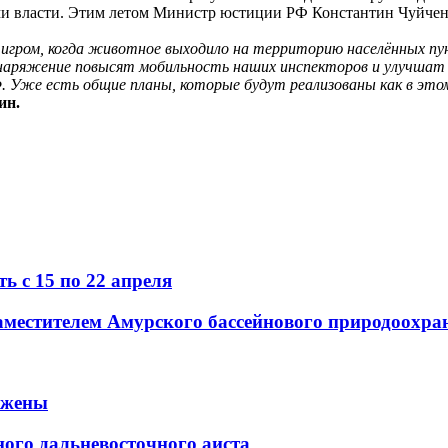
и власти. Этим летом Министр юстиции РФ Константин Чуйче
тигром, когда животное выходило на территорию населённых пун
снаряжение повысят мобильность наших инспекторов и улучшат
Уже есть общие планы, которые будут реализованы как в этом 
ин.
ь с 15 по 22 апреля
 заместителем Амурского бассейнового природоох
ужены
го дальневосточного аиста