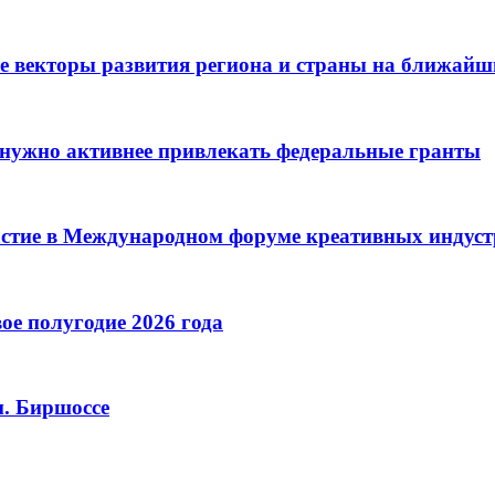
е векторы развития региона и страны на ближайш
нужно активнее привлекать федеральные гранты
астие в Международном форуме креативных индус
ое полугодие 2026 года
м. Биршоссе