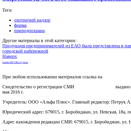
Теги
охотничий надзор
форма
природоохрана
Другие материалы в этой категории:
Продукция предпринимателей из ЕАО была представлена в па
городской набережной
Наверх
Joomla SEF URLs by Artio
При любом использовании материалов ссылка на
gorodnabire.ru
Свидетельство о регистрации СМИ
ЭЛ № ФС 77-65771
выдано 
мая 2016 г.
Учредитель: ООО «Альфа Плюс». Главный редактор: Петрук А
Юридический адрес: 679015, г. Биробиджан, ул. Невская, 18а, п
Адрес нахождения редакции СМИ: 679015, г. Биробиджан, ул. Н