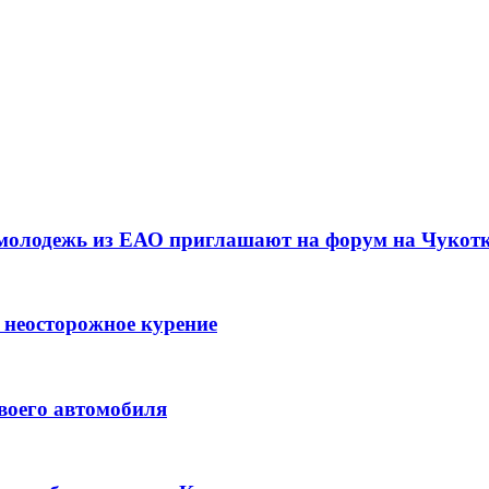
 молодежь из ЕАО приглашают на форум на Чукот
 неосторожное курение
воего автомобиля