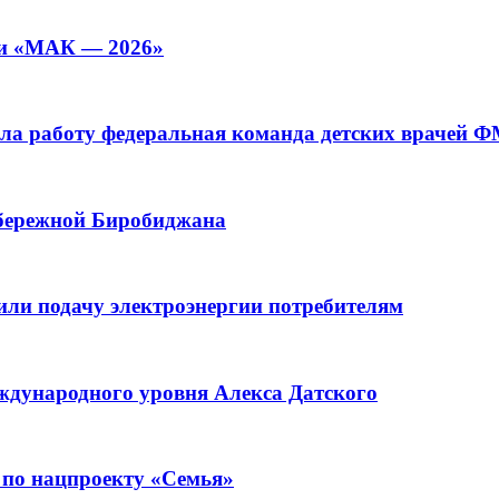
ии «МАК — 2026»
а работу федеральная команда детских врачей 
абережной Биробиджана
или подачу электроэнергии потребителям
ждународного уровня Алекса Датского
 по нацпроекту «Семья»