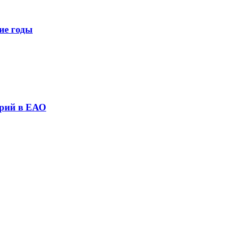
ие годы
трий в ЕАО