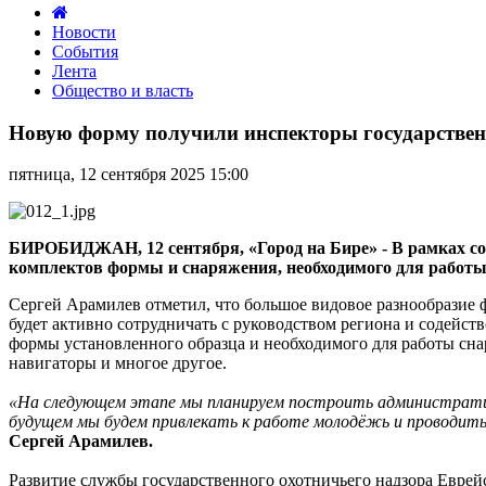
Новости
События
Лента
Общество и власть
Новую
форму
Новую форму получили инспекторы государствен
получили
инспекторы
пятница, 12 сентября 2025 15:00
государственного
охотничьего
надзора
в
БИРОБИДЖАН, 12 сентября, «Город на Бире» - В рамках со
ЕАО
комплектов формы и снаряжения, необходимого для работы
Сергей Арамилев отметил, что большое видовое разнообразие
будет активно сотрудничать с руководством региона и содейс
формы установленного образца и необходимого для работы сн
навигаторы и многое другое.
«На следующем этапе мы планируем построить административн
будущем мы будем привлекать к работе молодёжь и проводить
Сергей Арамилев.
Развитие службы государственного охотничьего надзора Еврей