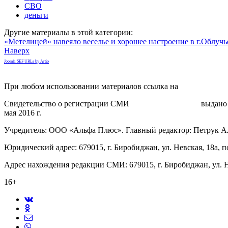
СВО
деньги
Другие материалы в этой категории:
«Метелицей» навеяло веселье и хорошее настроение в г.Облучь
Наверх
Joomla SEF URLs by Artio
При любом использовании материалов ссылка на
gorodnabire.ru
Свидетельство о регистрации СМИ
ЭЛ № ФС 77-65771
выдано 
мая 2016 г.
Учредитель: ООО «Альфа Плюс». Главный редактор: Петрук А
Юридический адрес: 679015, г. Биробиджан, ул. Невская, 18а, п
Адрес нахождения редакции СМИ: 679015, г. Биробиджан, ул. Н
16+