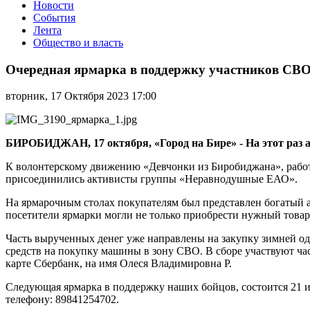
Новости
События
Лента
Общество и власть
Очередная
ярмарка
Очередная ярмарка в поддержку участников СВО
в
поддержку
вторник, 17 Октября 2023 17:00
участников
СВО
прошла
на
БИРОБИДЖАН, 17 октября, «Город на Бире» - На этот раз 
городском
Арбате
К волонтерскому движению «Девчонки из Биробиджана», работ
присоединились активисты группы «Неравнодушные ЕАО».
На ярмарочным столах покупателям был представлен богатый а
посетители ярмарки могли не только приобрести нужный товар
Часть вырученных денег уже направлены на закупку зимней о
средств на покупку машины в зону СВО. В сборе участвуют ча
карте Сбербанк, на имя Олеся Владимировна Р.
Следующая ярмарка в поддержку наших бойцов, состоится 21 и
телефону: 89841254702.