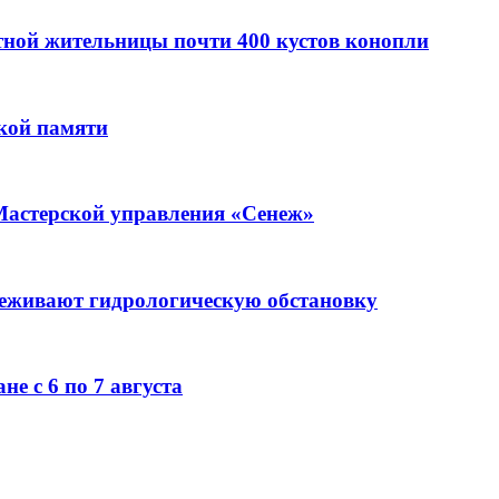
стной жительницы почти 400 кустов конопли
кой памяти
Мастерской управления «Сенеж»
леживают гидрологическую обстановку
е с 6 по 7 августа