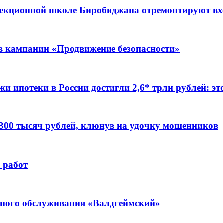
ррекционной школе Биробиджана отремонтируют в
ов кампании «Продвижение безопасности»
жи ипотеки в России достигли 2,6* трлн рублей: э
 300 тысяч рублей, клюнув на удочку мошенников
 работ
ьного обслуживания «Валдгеймский»