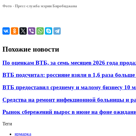
Фото - Пресс-служба мэрии Биробиджана
Похожие новости
По оценкам ВТБ, за семь месяцев 2026 года прода
ВТБ подсчитал: россияне взяли в 1,6 раза больш
ВТБ предоставил среднему и малому бизнесу 10
Средства на ремонт инфекционной больницы и р
Рынок сбережений вырос в июне на фоне ожидан
Теги
ярмарка