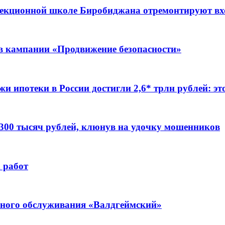
ррекционной школе Биробиджана отремонтируют в
ов кампании «Продвижение безопасности»
жи ипотеки в России достигли 2,6* трлн рублей: э
 300 тысяч рублей, клюнув на удочку мошенников
 работ
ьного обслуживания «Валдгеймский»