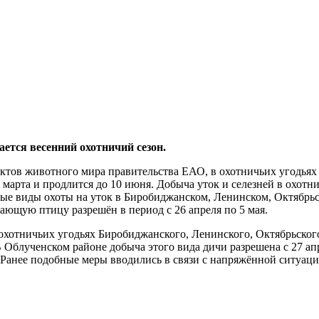
тся весенний охотничий сезон.
ктов животного мира правительства ЕАО, в охотничьих угодьях
 марта и продлится до 10 июня. Добыча уток и селезней в охот
 Иные виды охоты на уток в Биробиджанском, Ленинском, Октяб
ающую птицу разрешён в период с 26 апреля по 5 мая.
В охотничьих угодьях Биробиджанского, Ленинского, Октябрьск
 В Облученском районе добыча этого вида дичи разрешена с 27 а
. Ранее подобные меры вводились в связи с напряжённой ситуац