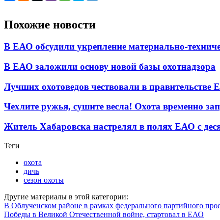
Похожие новости
В ЕАО обсудили укрепление материально-техниче
В ЕАО заложили основу новой базы охотнадзора
Лучших охотоведов чествовали в правительстве 
Чехлите ружья, сушите весла! Охота временно з
Житель Хабаровска настрелял в полях ЕАО с дес
Теги
охота
дичь
сезон охоты
Другие материалы в этой категории:
В Облученском районе в рамках федерального партийного про
Победы в Великой Отечественной войне, стартовал в ЕАО