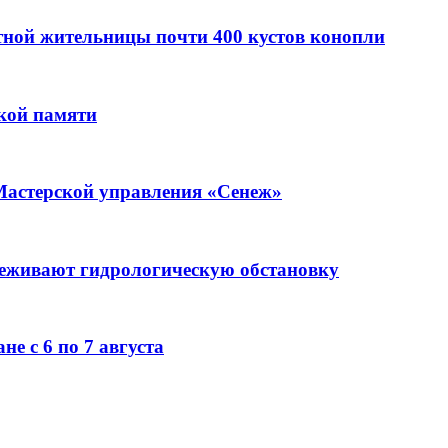
стной жительницы почти 400 кустов конопли
кой памяти
Мастерской управления «Сенеж»
леживают гидрологическую обстановку
е с 6 по 7 августа