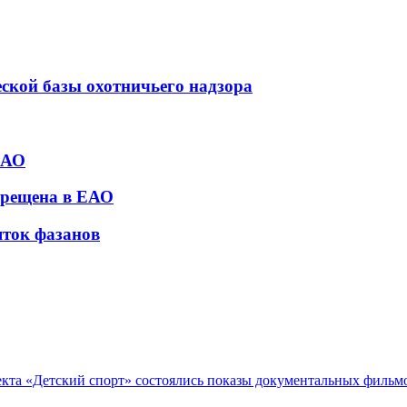
ской базы охотничьего надзора
ЕАО
апрещена в ЕАО
яток фазанов
екта «Детский спорт» состоялись показы документальных филь