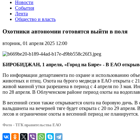
Новости
События
Лента
Общество и власть
Охотники
автономии
Охотники автономии готовятся выйти в поля
готовятся
выйти
вторник, 01 апреля 2025 12:00
в
поля
БИРОБИДЖАН, 1 апреля, «Город на Бире» - В ЕАО открывае
По информации департамента по охране и использованию объе
животных и птиц. Охота на бурого медведя в ЕАО открыта с 21
живой манной утки разрешена в период с 4 апреля по 3 мая.
по 28 апреля. В Облученском районе период охоты на водоплав
В весенний сезон также открывается охота на боровую дичь. 
вальдшнепа на вечерней тяге будет открыта с 20 по 29 апреля.
лесов и ограничение охоты в весенний период не планируется
Фото - ТГК правительства ЕАО