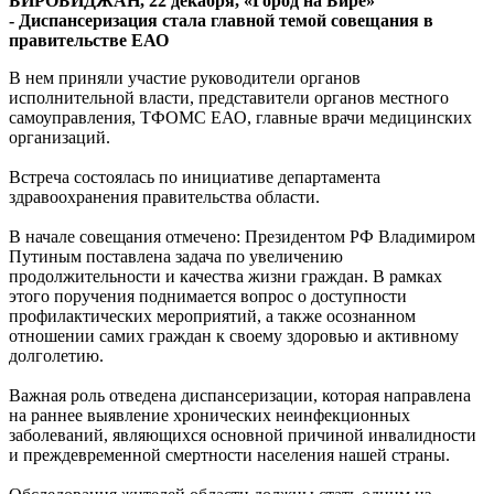
БИРОБИДЖАН, 22 декабря, «Город на Бире»
2025
-
Диспансеризация стала главной темой совещания в
году
правительстве ЕАО
В нем приняли участие руководители органов
исполнительной власти, представители органов местного
самоуправления, ТФОМС ЕАО, главные врачи медицинских
организаций.
Встреча состоялась по инициативе департамента
здравоохранения правительства области.
В начале совещания отмечено: Президентом РФ Владимиром
Путиным поставлена задача по увеличению
продолжительности и качества жизни граждан. В рамках
этого поручения поднимается вопрос о доступности
профилактических мероприятий, а также осознанном
отношении самих граждан к своему здоровью и активному
долголетию.
Важная роль отведена диспансеризации, которая направлена
на раннее выявление хронических неинфекционных
заболеваний, являющихся основной причиной инвалидности
и преждевременной смертности населения нашей страны.