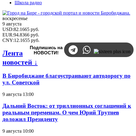
Школа радио
воскресенье
9 августа
USD
:
82.1665
руб.
EUR
:
94.8366
руб.
CNY
:
12.1655
руб.
Подпишись на
Лента
НОВОСТИ!
новостей ↓
В Биробиджане благоустраивают автодорогу по
ул. Советской
9 августа 13:00
Дальний Восток: от триллионных соглашений к
реальным переменам. О чем Юрий Трутнев
доложил Президенту
9 августа 10:00