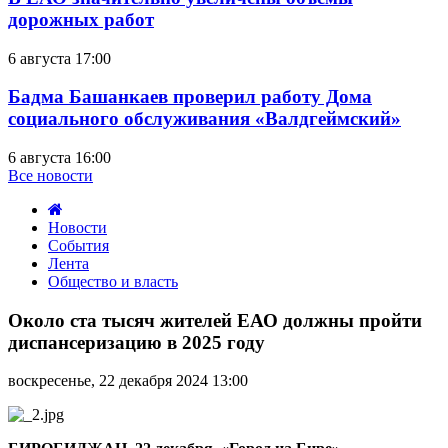
дорожных работ
6 августа 17:00
Бадма Башанкаев проверил работу Дома
социального обслуживания «Валдгеймский»
6 августа 16:00
Все новости
Новости
События
Лента
Общество и власть
Около
ста
Около ста тысяч жителей ЕАО должны пройти
тысяч
диспансеризацию в 2025 году
жителей
ЕАО
воскресенье, 22 декабря 2024 13:00
должны
пройти
диспансеризацию
в