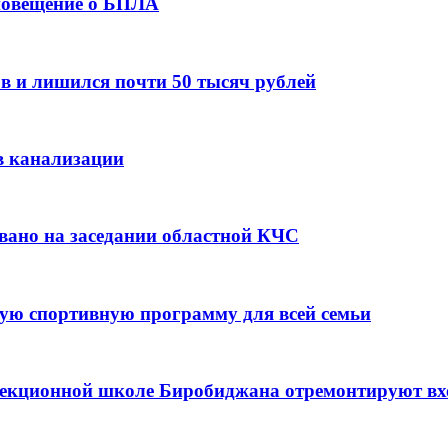
оповещение о БПЛА
в и лишился почти 50 тысяч рублей
в канализации
вано на заседании областной КЧС
ую спортивную программу для всей семьи
ррекционной школе Биробиджана отремонтируют в