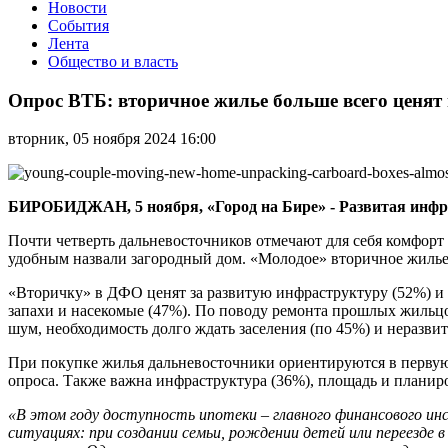
Новости
События
Лента
Общество и власть
Опрос
ВТБ:
Опрос ВТБ: вторичное жилье больше всего ценят
вторичное
жилье
вторник, 05 ноября 2024 16:00
больше
всего
ценят
на
БИРОБИДЖАН, 5 ноября, «Город на Бире» - Развитая инфр
Дальнем
Востоке
Почти четверть дальневосточников отмечают для себя комфорт
удобным назвали загородный дом. «Молодое» вторичное жилье (
«Вторичку» в ДФО ценят за развитую инфраструктуру (52%) и 
запахи и насекомые (47%). По поводу ремонта прошлых жильцо
шум, необходимость долго ждать заселения (по 45%) и неразвит
При покупке жилья дальневосточники ориентируются в первую
опроса. Также важна инфраструктура (36%), площадь и планир
«В этом году доступность ипотеки – главного финансового ин
ситуациях: при создании семьи, рождении детей или переезде