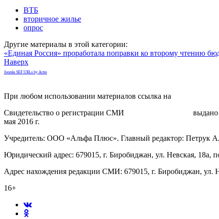
ВТБ
вторичное жилье
опрос
Другие материалы в этой категории:
«Единая Россия» проработала поправки ко второму чтению бю
Наверх
Joomla SEF URLs by Artio
При любом использовании материалов ссылка на
gorodnabire.ru
Свидетельство о регистрации СМИ
ЭЛ № ФС 77-65771
выдано 
мая 2016 г.
Учредитель: ООО «Альфа Плюс». Главный редактор: Петрук А
Юридический адрес: 679015, г. Биробиджан, ул. Невская, 18а, п
Адрес нахождения редакции СМИ: 679015, г. Биробиджан, ул. Н
16+