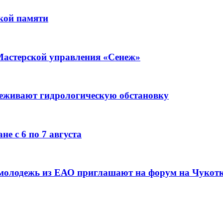
кой памяти
Мастерской управления «Сенеж»
леживают гидрологическую обстановку
е с 6 по 7 августа
 молодежь из ЕАО приглашают на форум на Чукот