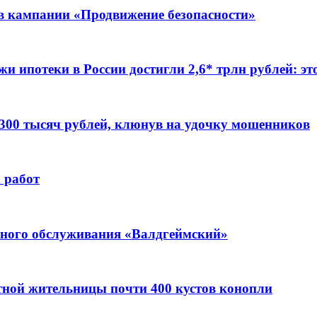
ов кампании «Продвижение безопасности»
жи ипотеки в России достигли 2,6* трлн рублей: э
 300 тысяч рублей, клюнув на удочку мошенников
 работ
ьного обслуживания «Валдгеймский»
стной жительницы почти 400 кустов конопли