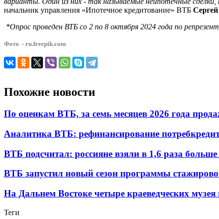
варианты. Один из них - так называемые неипотечные сделки, 
начальник управления «Ипотечное кредитование» ВТБ
Сергей
*Опрос проведен ВТБ со 2 по 8 октября 2024 года по репрезент
Фото - ru.freepik.com
Похожие новости
По оценкам ВТБ, за семь месяцев 2026 года прода
Аналитика ВТБ: рефинансирование потребкредит
ВТБ подсчитал: россияне взяли в 1,6 раза больш
ВТБ запустил новый сезон программы стажиро
На Дальнем Востоке четыре краеведческих музе
Теги