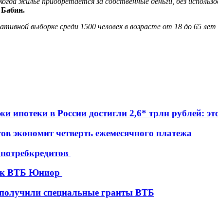
когда жилье приобретается за собственные деньги, без использо
 Бабин.
ативной выборке среди 1500 человек в возрасте от 18 до 65 лет 
жи ипотеки в России достигли 2,6* трлн рублей: э
ов экономит четверть ежемесячного платежа
е потребкредитов
вок ВТБ Юниор
я получили специальные гранты ВТБ