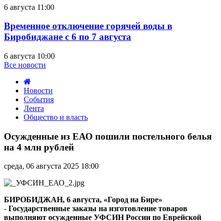
6 августа 11:00
Временное отключение горячей воды в
Биробиджане с 6 по 7 августа
6 августа 10:00
Все новости
Новости
События
Лента
Общество и власть
Осужденные
из
Осужденные из ЕАО пошили постельного белья
ЕАО
на 4 млн рублей
пошили
постельного
среда, 06 августа 2025 18:00
белья
на
4
млн
БИРОБИДЖАН, 6 августа, «Город на Бире»
рублей
-
Государственные заказы на изготовление товаров
выполняют осужденные УФСИН России по Еврейской