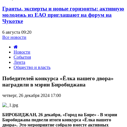
Гранты, эксперты и новые горизонты: активную
молодежь из ЕАО приглашают на форум на
Чукотке
6 августа 09:20
Все новости
Новости
События
Лента
Общество и власть
Победителей
конкурса
Победителей конкурса «Ёлка нашего двора»
«Ёлка
наградили в мэрии Биробиджана
нашего
двора»
четверг, 26 декабря 2024 17:00
наградили
в
мэрии
Биробиджана
БИРОБИДЖАН, 26 декабря, «Город на Бире» - В мэрии
Биробиджана подвели итоги конкурса «Ёлка нашего
двора». Это мероприятие собрало вместе активных