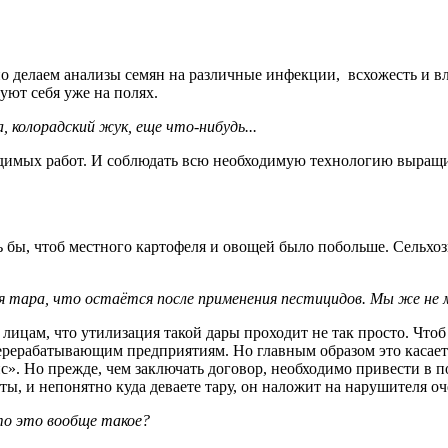
 делаем анализы семян на различные инфекции, всхожесть и влаж
уют себя уже на полях.
 колорадский жук, еще что-нибудь...
одимых работ. И
соблюдать всю необходимую технологию выращив
ось бы, чтоб местного картофеля и овощей было побольше. Сельх
я тара, что остаётся после применения пестицидов. Мы же не 
м лицам, что утилизация такой дары проходит не так просто. Чт
 перерабатывающим предприятиям. Но главным образом это касает
». Но прежде, чем заключать договор, необходимо привести в 
ты, и непонятно куда деваете тару, он наложит на нарушителя о
то это вообще такое?