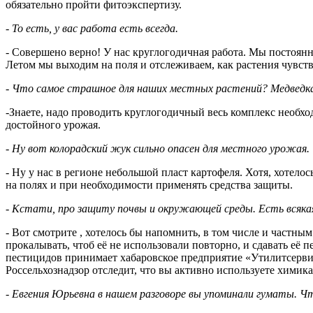
обязательно пройти фитоэкспертизу.
Евгении
Никифоровой
- То есть, у вас работа есть всегда.
- Совершено верно! У нас круглогодичная работа. Мы постоянно
Летом мы выходим на поля и отслеживаем, как растения чувств
- Что самое страшное для наших местных растений? Медведка,
-Знаете, надо проводить круглогодичный весь комплекс необх
достойного урожая.
-
Ну вот колорадский жук сильно опасен для местного урожая.
- Ну у нас в регионе небольшой пласт картофеля. Хотя, хотел
на полях и при необходимости применять средства защиты.
- Кстати, про защиту почвы и окружающей среды. Есть всяка
- Вот смотрите , хотелось бы напомнить, в том числе и частны
прокалывать, чтоб её не использовали повторно, и сдавать её
пестицидов принимает хабаровское предприятие «Утилитсервис
Россельхознадзор отследит, что вы активно используете химика
- Евгения Юрьевна в нашем разговоре вы упоминали гуматы. Ч