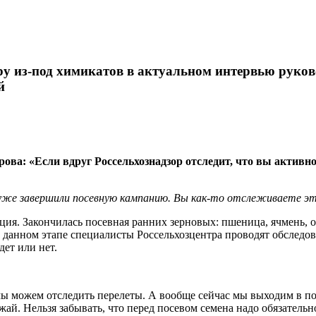
ру из-под химикатов в актуальном интервью руко
й
: «Если вдруг Россельхознадзор отследит, что вы активно и
и уже завершили посевную кампанию. Вы как-то отслеживаете э
уация. Закончилась посевная ранних зерновых: пшеница, ячмень, 
На данном этапе специалисты Россельхозцентра проводят обследо
дет или нет.
 мы можем отследить перелеты. А вообще сейчас мы выходим в п
й. Нельзя забывать, что перед посевом семена надо обязательн