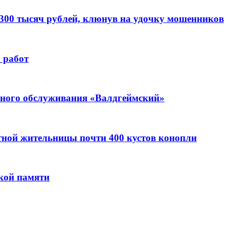
 300 тысяч рублей, клюнув на удочку мошенников
 работ
ьного обслуживания «Валдгеймский»
стной жительницы почти 400 кустов конопли
кой памяти