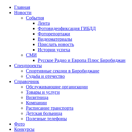
Главная
Новости
События
Лента
Фотовидеофиксация ГИБДД
2
Фоторепортажи
Видеоматериалы
Прислать новость
Истории успеха
СМИ
Русское Радио и Европа Плюс Биробиджан
Спецпроекты
Спортивные секции в Биробиджане
Судьба и отечество
Справочник
Обслуживающие организации
Товары и услуги
Визитница
Компании
Расписание транспорта
Детская больница
Полезные телефоны
Фото
Конкурсы