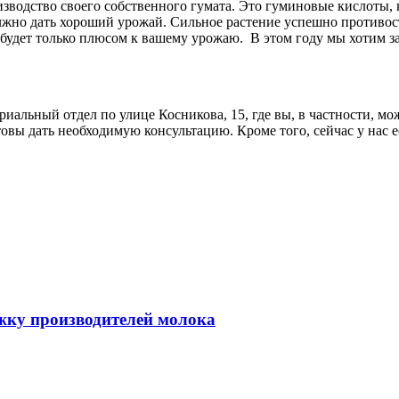
изводство своего собственного гумата. Это гуминовые кислоты,
лжно дать хороший урожай. Сильное растение успешно противост
то будет только плюсом к вашему урожаю. В этом году мы хотим
ориальный отдел по улице Косникова, 15, где вы, в частности, м
товы дать необходимую консультацию. Кроме того, сейчас у нас е
жку производителей молока