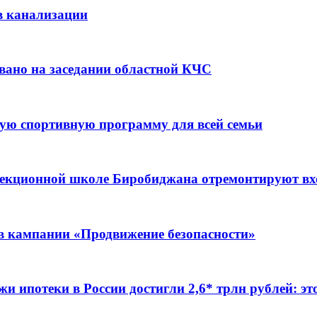
в канализации
вано на заседании областной КЧС
ую спортивную программу для всей семьи
ррекционной школе Биробиджана отремонтируют в
ов кампании «Продвижение безопасности»
жи ипотеки в России достигли 2,6* трлн рублей: э