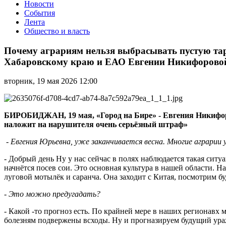
Новости
События
Лента
Общество и власть
Почему
аграриям
Почему аграриям нельзя выбрасывать пустую та
нельзя
Хабаровскому краю и ЕАО Евгении Никифорово
выбрасывать
пустую
вторник, 19 мая 2026 12:00
тару
из-
под
химикатов
БИРОБИДЖАН, 19 мая, «Город на Бире» - Евгения Никифорова
в
наложит на нарушителя очень серьёзный штраф»
актуальном
интервью
-
Евгения Юрьевна, уже заканчивается весна. Многие аграри
руководителя
филиала
- Добрый день Ну у нас сейчас в полях наблюдается такая сит
ФГБУ
начнётся посев сои. Это основная культура в нашей области. 
«Россельхозцентр»
луговой мотылёк и саранча. Она заходит с Китая, посмотрим бу
по
Хабаровскому
- Это можно предугадать?
краю
- Какой -то прогноз есть. По крайней мере в наших регионавх
и
болезням подвержены всходы. Ну и прогназируем будущий уража
ЕАО