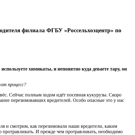
водителя филиала ФГБУ «Россельхозцентр» по
спользуете химикаты, и непонятно куда деваете тару, он
тот процесс?
овёс. Сейчас полным ходом идёт посевная кукурузы. Скоро
вание перезимовавших вредителей. Особо опасные это у нас
оля и смотрим, как перезимовали наши вредители, каким
о протравливать. И прежде чем протравливать, необходимо