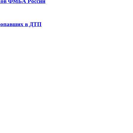
тков ФМБА России
 попавших в ДТП