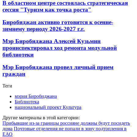
В областном центре состоялась стратегическая
сессия "Туризм как точка роста"
Биробиджан активно готовится к осенне-
зимнему периоду 2026-2027 г.г.
Мэр Биробиджана Алексей Кузьмин
проинспектировал ход ремонта модульной
библиотеки
Мэр Биробиджана провел личный прием
граждан
Теги
мэрия Биробиджана
Библиотека
национальный проект Культура
Другие материалы в этой категории:
Прибывшие из-за границы россияне должны будут посидеть
дома
Почтовые отделения не попали в зону подтопления в
ЕАО