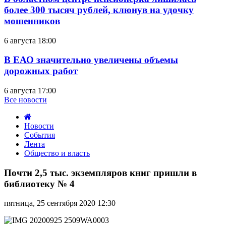
более 300 тысяч рублей, клюнув на удочку
мошенников
6 августа 18:00
В ЕАО значительно увеличены объемы
дорожных работ
6 августа 17:00
Все новости
Новости
События
Лента
Общество и власть
Почти
2,5
Почти 2,5 тыс. экземпляров книг пришли в
тыс.
библиотеку № 4
экземпляров
книг
пятница, 25 сентября 2020 12:30
пришли
в
библиотеку