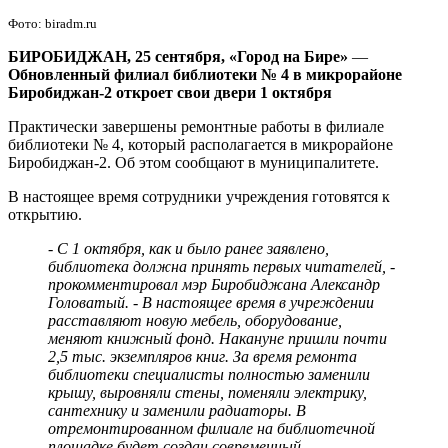
№
Фото: biradm.ru
4
БИРОБИДЖАН, 25 сентября, «Город на Бире»
—
Обновленный филиал библиотеки № 4 в микрорайоне
Биробиджан-2 откроет свои двери 1 октября
Практически завершены ремонтные работы в филиале
библиотеки № 4, который располагается в микрорайоне
Биробиджан-2. Об этом сообщают в муниципалитете.
В настоящее время сотрудники учреждения готовятся к
открытию.
- С 1 октября, как и было ранее заявлено,
библиотека должна принять первых читателей, -
прокомментировал мэр Биробиджана Александр
Головатый. - В настоящее время в учреждении
расставляют новую мебель, оборудование,
меняют книжный фонд. Накануне пришли почти
2,5 тыс. экземпляров книг. За время ремонта
библиотеки специалисты полностью заменили
крышу, выровняли стены, поменяли электрику,
сантехнику и заменили радиаторы. В
отремонтированном филиале на библиотечной
площадке будет создан современный