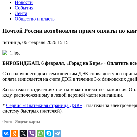
Новости
События
Лента
Общество и власть
Почтой
России
Почтой России возобновлен прием оплаты по кв
возобновлен
прием
пятница, 06 февраля 2026 15:15
оплаты
по
квитанциям
ДЭК
БИРОБИДЖАН, 6 февраля, «Город на Бире» - Оплатить все 
С сегодняшнего дня всем клиентам ДЭК снова доступен привыч
оплата зачисляется на счета ДЭК в течение 3-х банковских дне
За платежи в отделениях почты может взиматься комиссия. Оп
коду, расположенному в левой верхней части квитанции.
*
Сервис «Платежная страница ДЭК»
- платежи за электроэне
систему быстрых платежей).
Фото - Яндекс карты