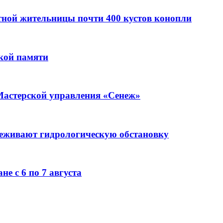
стной жительницы почти 400 кустов конопли
кой памяти
Мастерской управления «Сенеж»
леживают гидрологическую обстановку
е с 6 по 7 августа