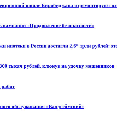
ррекционной школе Биробиджана отремонтируют в
ов кампании «Продвижение безопасности»
жи ипотеки в России достигли 2,6* трлн рублей: э
 300 тысяч рублей, клюнув на удочку мошенников
 работ
ьного обслуживания «Валдгеймский»