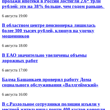
продажи ипотеки в России достигли 2,6* трлн
рублей: это на 38% больше, чем годом раньше.
6 августа 19:00
В областном центре пенсионерка лишилась
более 300 тысяч рублей, клюнув на удочку
мошенников
6 августа 18:00
В ЕАО значительно увеличены объемы
дорожных работ
6 августа 17:00
Бадма Башанкаев проверил работу Дома
социального обслуживания «Валдгеймский»
6 августа 16:00
В с.Раздольное сотрудники полиции изъяли у
местной жительницы почти 400 кустов конопли