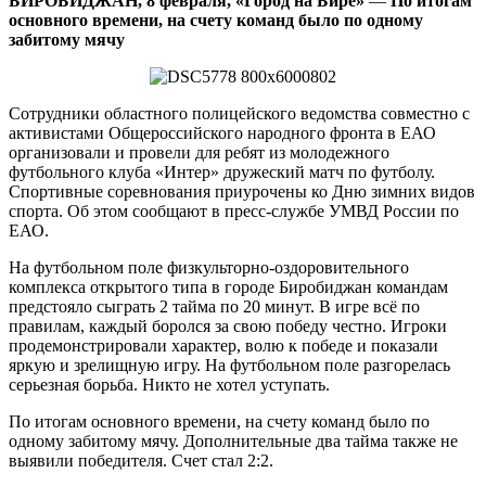
БИРОБИДЖАН, 8 февраля, «Город на Бире»
—
По итогам
клуба
основного времени, на счету команд было по одному
«Интер»
забитому мячу
Сотрудники областного полицейского ведомства совместно с
активистами Общероссийского народного фронта в ЕАО
организовали и провели для ребят из молодежного
футбольного клуба «Интер» дружеский матч по футболу.
Спортивные соревнования приурочены ко Дню зимних видов
спорта. Об этом сообщают в пресс-службе УМВД России по
ЕАО.
На футбольном поле физкульторно-оздоровительного
комплекса открытого типа в городе Биробиджан командам
предстояло сыграть 2 тайма по 20 минут. В игре всё по
правилам, каждый боролся за свою победу честно. Игроки
продемонстрировали характер, волю к победе и показали
яркую и зрелищную игру. На футбольном поле разгорелась
серьезная борьба. Никто не хотел уступать.
По итогам основного времени, на счету команд было по
одному забитому мячу. Дополнительные два тайма также не
выявили победителя. Счет стал 2:2.