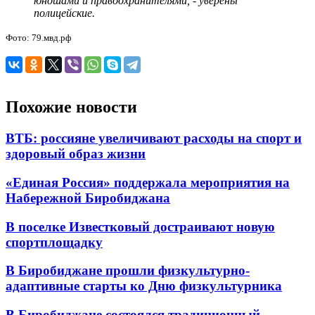
юношами и правоохранителями, - уверены
полицейские.
Фото: 79.мвд.рф
Похожие новости
ВТБ: россияне увеличивают расходы на спорт и
здоровый образ жизни
«Единая Россия» поддержала мероприятия на
Набережной Биробиджана
В поселке Известковый достраивают новую
спортплощадку
В Биробиджане прошли физкультурно-
адаптивные старты ко Дню физкультурника
В Биробиджане состоялся традиционный