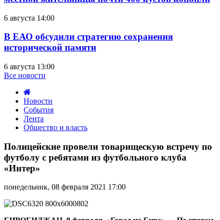
6 августа 14:00
В ЕАО обсудили стратегию сохранения
исторической памяти
6 августа 13:00
Все новости
Новости
События
Лента
Общество и власть
Полицейские
провели
Полицейские провели товарищескую встречу по
товарищескую
футболу с ребятами из футбольного клуба
встречу
«Интер»
по
футболу
понедельник, 08 февраля 2021 17:00
с
ребятами
из
футбольного